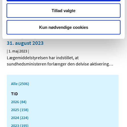
|
1. maj 2023
|
Lægemiddelstyrelsen har mandag tekniske problemer
Tillad valgte
med opdatering af medicinpriser.dk. De priser,
…
Kun nødvendige cookies
Sundhedsministeren har aktiveret det
statslige lægemiddelberedskab delvist til den
31. august 2023
|
1. maj 2023
|
Lægemiddelstyrelsen har indstillet, at
sundhedsministeren forlænger den delvise aktivering
…
Alle (2506)
TID
2026 (84)
2025 (158)
2024 (224)
2023 (195)