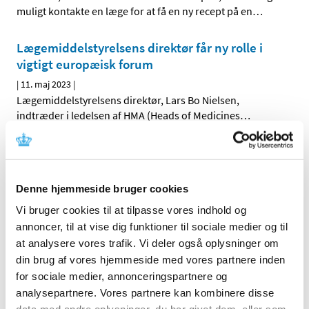
muligt kontakte en læge for at få en ny recept på en
…
Lægemiddelstyrelsens direktør får ny rolle i
vigtigt europæisk forum
|
11. maj 2023
|
Lægemiddelstyrelsens direktør, Lars Bo Nielsen,
indtræder i ledelsen af HMA (Heads of Medicines
…
Deltag i webinar del 2 om EU-forordningen for
medicinsk udstyr
Denne hjemmeside bruger cookies
|
9. maj 2023
|
Få en bedre forståelse af regler og forpligtelser i EU-
Vi bruger cookies til at tilpasse vores indhold og
forordningen for medicinsk udstyr og medicinsk udstyr
…
annoncer, til at vise dig funktioner til sociale medier og til
at analysere vores trafik. Vi deler også oplysninger om
Covid-19-vacciners sikkerhed vurderes
din brug af vores hjemmeside med vores partnere inden
fortløbende
for sociale medier, annonceringspartnere og
|
3. maj 2023
|
analysepartnere. Vores partnere kan kombinere disse
Den Europæiske Bivirkningskomité (PRAC) offentliggør