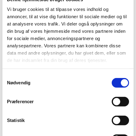
terminaltilskud til berettigede borgere
Vi bruger cookies til at tilpasse vores indhold og
annoncer, til at vise dig funktioner til sociale medier og til
Aktion mod ulovlig medicin
at analysere vores trafik. Vi deler også oplysninger om
|
9. juni 2016
|
din brug af vores hjemmeside med vores partnere inden
En verdensomspændende medicinaktion er netop slut.
for sociale medier, annonceringspartnere og
393 personer er anholdt og over 4.900 hjemmesider er
…
analysepartnere. Vores partnere kan kombinere disse
data med andre oplysninger, du har givet dem, eller som
Pas på forfalsket medicin
de har indsamlet fra din brug af deres tjenester.
|
8. juni 2016
|
8. juni er verdens Anti-piratkopieringsdag.
Samtykkevalg
Lægemiddelstyrelsen deltager i kampagnen for at gøre
…
Nødvendig
Entresto® får ikke generelt klausuleret tilskud
Præferencer
|
6. juni 2016
|
Lægemiddelstyrelsen har besluttet, at Entresto ikke skal
have generelt klausuleret tilskud. Entresto indeholder
…
Statistik