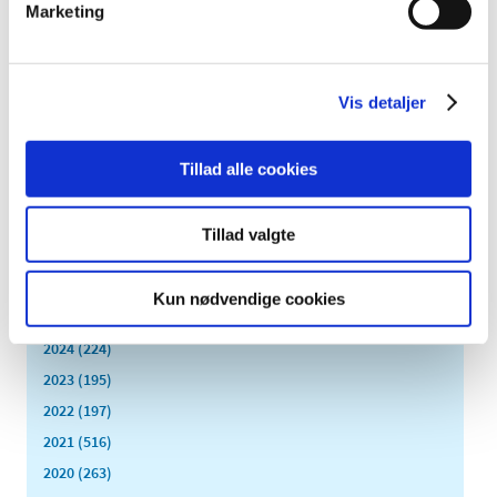
Oramorph® orale dråber og oral opløsning i
Marketing
enkeltdosisbeholdere får generelt klausuleret
tilskud
|
3. juni 2016
|
Vis detaljer
Oramorph® oral opløsning i flaske med 100 ml får
derimod ikke generelt klausuleret tilskud.
Tillad alle cookies
Alle (2505)
Tillad valgte
TID
2026 (83)
Kun nødvendige cookies
2025 (158)
2024 (224)
2023 (195)
2022 (197)
2021 (516)
2020 (263)