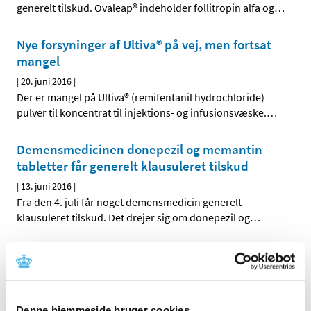
generelt tilskud. Ovaleap® indeholder follitropin alfa og
…
Nye forsyninger af Ultiva® på vej, men fortsat
mangel
|
20. juni 2016
|
Der er mangel på Ultiva® (remifentanil hydrochloride)
pulver til koncentrat til injektions- og infusionsvæske.
…
Demensmedicinen donepezil og memantin
tabletter får generelt klausuleret tilskud
|
13. juni 2016
|
Fra den 4. juli får noget demensmedicin generelt
klausuleret tilskud. Det drejer sig om donepezil og
…
Tidsbegrænsning af terminaltilskud fra 1. juli
2016
|
10. juni 2016
|
Fra den 1. juli 2016 tidsbegrænses bevillinger af
Denne hjemmeside bruger cookies