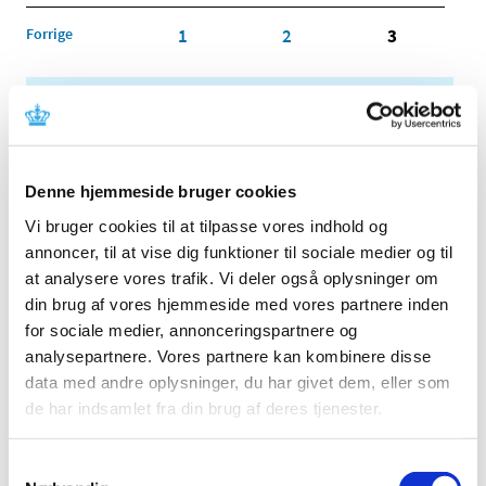
Forrige
1
2
3
Alle (2506)
TID
2026 (84)
Denne hjemmeside bruger cookies
2025 (158)
Vi bruger cookies til at tilpasse vores indhold og
2024 (224)
annoncer, til at vise dig funktioner til sociale medier og til
2023 (195)
at analysere vores trafik. Vi deler også oplysninger om
2022 (197)
din brug af vores hjemmeside med vores partnere inden
for sociale medier, annonceringspartnere og
2021 (516)
analysepartnere. Vores partnere kan kombinere disse
2020 (263)
data med andre oplysninger, du har givet dem, eller som
2019 (159)
de har indsamlet fra din brug af deres tjenester.
2018 (150)
2017 (167)
Samtykkevalg
2016 (167)