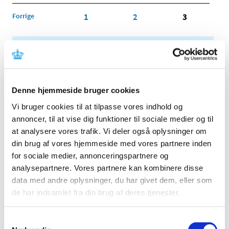
Forrige
1
2
3
Alle (2506)
TID
2026 (84)
Denne hjemmeside bruger cookies
2025 (158)
Vi bruger cookies til at tilpasse vores indhold og
2024 (224)
annoncer, til at vise dig funktioner til sociale medier og til
2023 (195)
at analysere vores trafik. Vi deler også oplysninger om
2022 (197)
din brug af vores hjemmeside med vores partnere inden
for sociale medier, annonceringspartnere og
2021 (516)
analysepartnere. Vores partnere kan kombinere disse
2020 (263)
data med andre oplysninger, du har givet dem, eller som
2019 (159)
de har indsamlet fra din brug af deres tjenester.
2018 (150)
2017 (167)
Samtykkevalg
2016 (167)