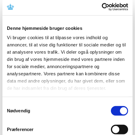
Nyt pilotprojekt: Nu kan bl.a. start-ups få 1:1 rådgivning af
Lægemiddelstyrelsen om love og regler om medicinsk
…
Bevilling til Præstø Apotek
Denne hjemmeside bruger cookies
|
8. august 2019
|
Vi bruger cookies til at tilpasse vores indhold og
Lægemiddelstyrelsen har den 29. juli 2019 meddelt
annoncer, til at vise dig funktioner til sociale medier og til
Jamhureh Hannani bevilling til at drive Præstø Apotek.
at analysere vores trafik. Vi deler også oplysninger om
din brug af vores hjemmeside med vores partnere inden
Ny digital guide til indberetning af samarbejde
for sociale medier, annonceringspartnere og
med industrien
analysepartnere. Vores partnere kan kombinere disse
|
6. august 2019
|
data med andre oplysninger, du har givet dem, eller som
En ny digital guide på Lægemiddelstyrelsens hjemmeside
de har indsamlet fra din brug af deres tjenester.
gør det nemmere for sundhedspersoner at indberette
…
Samtykkevalg
Nødvendig
Alle (2506)
TID
Præferencer
2026 (84)