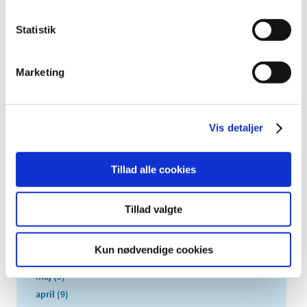
2025 (158)
Statistik
2024 (224)
2023 (195)
Marketing
2022 (197)
2021 (516)
2020 (263)
Vis detaljer
2019 (159)
december (11)
november (23)
Tillad alle cookies
oktober (20)
september (17)
Tillad valgte
august (10)
juli (14)
Kun nødvendige cookies
juni (12)
maj (5)
april (9)