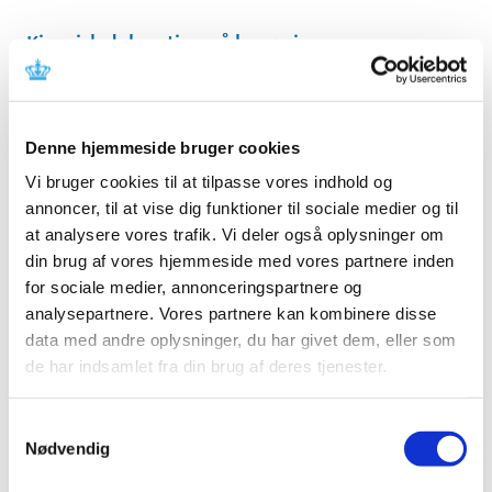
Kinesisk delegation på besøg i
Lægemiddelstyrelsen i dag
|
13. marts 2017
|
Lægemiddelstyrelsen og den kinesiske
Denne hjemmeside bruger cookies
lægemiddelmyndighed Chinese Food and Drug
…
Vi bruger cookies til at tilpasse vores indhold og
Årsrapport for Lægemiddelstyrelsen 2016
annoncer, til at vise dig funktioner til sociale medier og til
at analysere vores trafik. Vi deler også oplysninger om
|
10. marts 2017
|
din brug af vores hjemmeside med vores partnere inden
Lægemiddelstyrelsen opnåede i 2016 et overskud på 0,9
for sociale medier, annonceringspartnere og
mio.kr. ud af et samlet budget på knap 370 mio. kr.,
…
analysepartnere. Vores partnere kan kombinere disse
data med andre oplysninger, du har givet dem, eller som
Bevilling til Farum Apotek
de har indsamlet fra din brug af deres tjenester.
|
10. marts 2017
|
Lægemiddelstyrelsen har den 10. marts 2017 meddelt
Samtykkevalg
Vural Kocak bevilling til at drive Farum Apotek.
Nødvendig
Entresto® får fortsat ikke generelt klausuleret