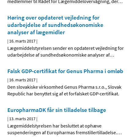
medlemmer til Rådet for Lægemiddelovervågning, der
…
Høring over opdateret vejledning for
udarbejdelse af sundhedsøkonomiske
analyser af lægemidler
|
16. marts 2017
|
Lægemiddelstyrelsen sender en opdateret vejledning for
udarbejdelse af sundhedsøkonomiske analyser af
…
Falsk GDP-certifikat for Genus Pharma i omløb
|
16. marts 2017
|
Den slovakiske virksomhed Genus Pharma s.r.o., Slovak
Republic har benyttet sig af et forfalsket GDP-certifikat.
EuropharmaDK får sin tilladelse tilbage
|
13. marts 2017
|
Lægemiddelstyrelsen har besluttet at ophæve
suspenderingen af Europharmas fremstillertilladelse.
…