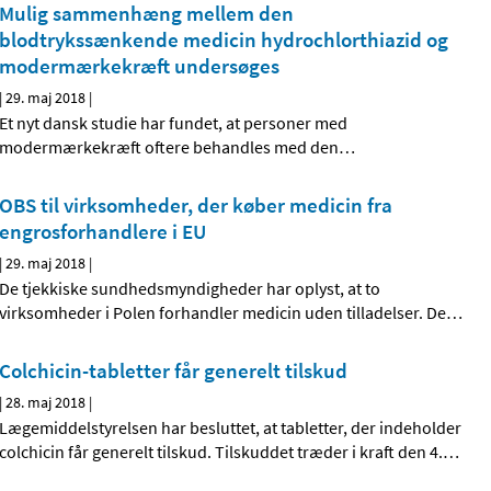
Mulig sammenhæng mellem den
blodtrykssænkende medicin hydrochlorthiazid og
modermærkekræft undersøges
|
29. maj 2018
|
Et nyt dansk studie har fundet, at personer med
modermærkekræft oftere behandles med den
…
OBS til virksomheder, der køber medicin fra
engrosforhandlere i EU
|
29. maj 2018
|
De tjekkiske sundhedsmyndigheder har oplyst, at to
virksomheder i Polen forhandler medicin uden tilladelser. De
…
Colchicin-tabletter får generelt tilskud
|
28. maj 2018
|
Lægemiddelstyrelsen har besluttet, at tabletter, der indeholder
colchicin får generelt tilskud. Tilskuddet træder i kraft den 4.
…