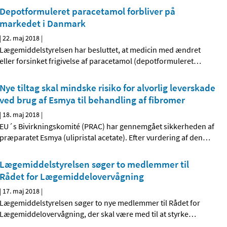
Depotformuleret paracetamol forbliver på
markedet i Danmark
|
22. maj 2018
|
Lægemiddelstyrelsen har besluttet, at medicin med ændret
eller forsinket frigivelse af paracetamol (depotformuleret
…
Nye tiltag skal mindske risiko for alvorlig leverskade
ved brug af Esmya til behandling af fibromer
|
18. maj 2018
|
EU´s Bivirkningskomité (PRAC) har gennemgået sikkerheden af
præparatet Esmya (ulipristal acetate). Efter vurdering af den
…
Lægemiddelstyrelsen søger to medlemmer til
Rådet for Lægemiddelovervågning
|
17. maj 2018
|
Lægemiddelstyrelsen søger to nye medlemmer til Rådet for
Lægemiddelovervågning, der skal være med til at styrke
…