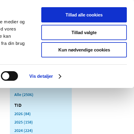
Tillad alle cookies
ale medier og
Udgivelser
Cookies
ed vores
Tillad valgte
re kan
dicinsk
Særlige
fra din brug
styr
produktområder
Kun nødvendige cookies
Vis detaljer
Alle (2506)
TID
2026 (84)
2025 (158)
2024 (224)