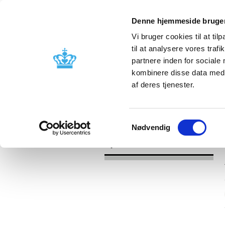
Denne hjemmeside bruger
Vi bruger cookies til at til
til at analysere vores tra
partnere inden for sociale
Godkendelse og
Bivirkninger
kombinere disse data med a
kontrol
produktinfo
af deres tjenester.
/
Nyheder
2017
Samtykkevalg
Nødvendig
Nyheder