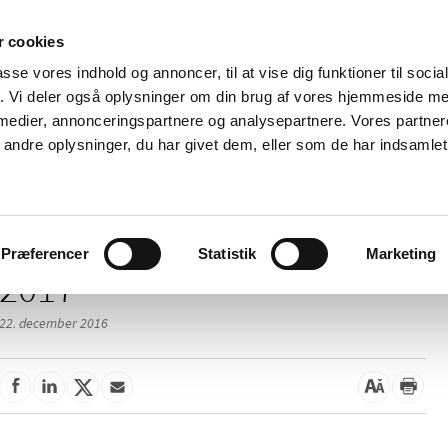
 cookies
passe vores indhold og annoncer, til at vise dig funktioner til soci
Nyheder
Om os
Kontakt
fik. Vi deler også oplysninger om din brug af vores hjemmeside m
 medier, annonceringspartnere og analysepartnere. Vores partne
 og
Tilskud og
Apoteker og salg af
Me
ndre oplysninger, du har givet dem, eller som de har indsamlet 
rmation
priser
medicin
ud
Præferencer
Statistik
Marketing
2017
22. december 2016