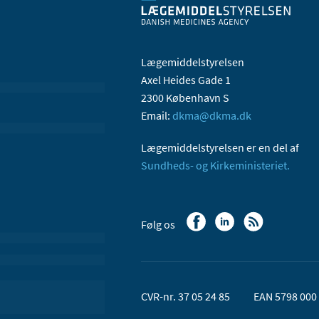
Lægemiddelstyrelsen
Axel Heides Gade 1
2300 København S
Email:
dkma@dkma.dk
Lægemiddelstyrelsen er en del af
Sundheds- og Kirkeministeriet.
Følg os
CVR-nr. 37 05 24 85
EAN 5798 000 