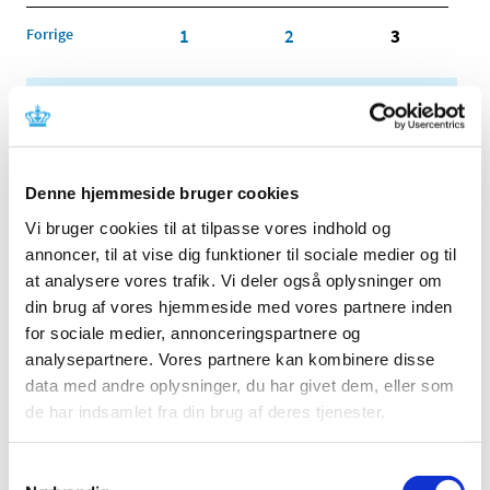
Forrige
1
2
3
Alle (2506)
TID
2026 (84)
Denne hjemmeside bruger cookies
2025 (158)
Vi bruger cookies til at tilpasse vores indhold og
2024 (224)
annoncer, til at vise dig funktioner til sociale medier og til
2023 (195)
at analysere vores trafik. Vi deler også oplysninger om
2022 (197)
din brug af vores hjemmeside med vores partnere inden
for sociale medier, annonceringspartnere og
2021 (516)
analysepartnere. Vores partnere kan kombinere disse
2020 (263)
data med andre oplysninger, du har givet dem, eller som
2019 (159)
de har indsamlet fra din brug af deres tjenester.
2018 (150)
2017 (167)
Samtykkevalg
2016 (167)