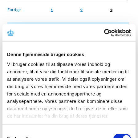
Forrige
1
2
3
Alle (2506)
TID
2026 (84)
Denne hjemmeside bruger cookies
2025 (158)
Vi bruger cookies til at tilpasse vores indhold og
2024 (224)
annoncer, til at vise dig funktioner til sociale medier og til
2023 (195)
at analysere vores trafik. Vi deler også oplysninger om
2022 (197)
din brug af vores hjemmeside med vores partnere inden
for sociale medier, annonceringspartnere og
2021 (516)
analysepartnere. Vores partnere kan kombinere disse
2020 (263)
data med andre oplysninger, du har givet dem, eller som
2019 (159)
de har indsamlet fra din brug af deres tjenester.
2018 (150)
2017 (167)
Samtykkevalg
2016 (167)