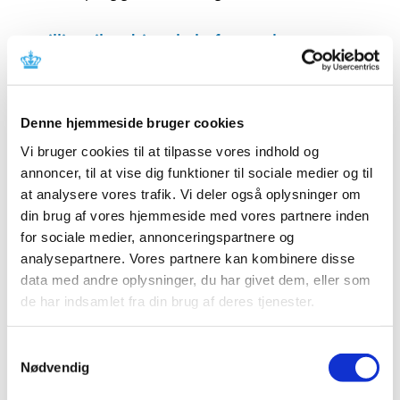
Bevilling til at drive Ebeltoft Apotek
|
11. august 2020
|
Lægemiddelstyrelsen har den 3. august 2020 meddelt at
Ulrik Hjelme får bevilling til at drive Ebeltoft Apotek.
Denne hjemmeside bruger cookies
Vi bruger cookies til at tilpasse vores indhold og
Ledig bevilling til Helsingør Stengades Apotek
annoncer, til at vise dig funktioner til sociale medier og til
|
10. august 2020
|
at analysere vores trafik. Vi deler også oplysninger om
Bevillingen til at drive Helsingør Stengades Apotek er
din brug af vores hjemmeside med vores partnere inden
ledig pr. 1. januar 2021.
for sociale medier, annonceringspartnere og
analysepartnere. Vores partnere kan kombinere disse
Ledig bevilling til Dalgas Boulevard Apotek
data med andre oplysninger, du har givet dem, eller som
|
10. august 2020
|
de har indsamlet fra din brug af deres tjenester.
Bevillingen til at drive Dalgas Boulevard Apotek er ledig
pr. 1. maj 2021.
Samtykkevalg
Nødvendig
Forsyningsvanskeligheder for Mydriacyl,