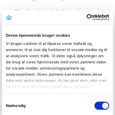
Bevilling til at drive Ebeltoft Apotek
|
11. august 2020
|
Lægemiddelstyrelsen har den 3. august 2020 meddelt at
Ulrik Hjelme får bevilling til at drive Ebeltoft Apotek.
Denne hjemmeside bruger cookies
Vi bruger cookies til at tilpasse vores indhold og
Ledig bevilling til Helsingør Stengades Apotek
annoncer, til at vise dig funktioner til sociale medier og til
|
10. august 2020
|
at analysere vores trafik. Vi deler også oplysninger om
Bevillingen til at drive Helsingør Stengades Apotek er
din brug af vores hjemmeside med vores partnere inden
ledig pr. 1. januar 2021.
for sociale medier, annonceringspartnere og
analysepartnere. Vores partnere kan kombinere disse
Ledig bevilling til Dalgas Boulevard Apotek
data med andre oplysninger, du har givet dem, eller som
|
10. august 2020
|
de har indsamlet fra din brug af deres tjenester.
Bevillingen til at drive Dalgas Boulevard Apotek er ledig
pr. 1. maj 2021.
Samtykkevalg
Nødvendig
Forsyningsvanskeligheder for Mydriacyl,