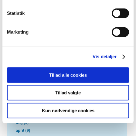
2025 (158)
Statistik
2024 (224)
2023 (195)
Marketing
2022 (197)
2021 (516)
2020 (263)
Vis detaljer
2019 (159)
december (11)
november (23)
Tillad alle cookies
oktober (20)
september (17)
Tillad valgte
august (10)
juli (14)
Kun nødvendige cookies
juni (12)
maj (5)
april (9)