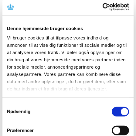
Nyt pilotprojekt: Nu kan bl.a. start-ups få 1:1 rådgivning af
Lægemiddelstyrelsen om love og regler om medicinsk
…
Bevilling til Præstø Apotek
Denne hjemmeside bruger cookies
|
8. august 2019
|
Vi bruger cookies til at tilpasse vores indhold og
Lægemiddelstyrelsen har den 29. juli 2019 meddelt
annoncer, til at vise dig funktioner til sociale medier og til
Jamhureh Hannani bevilling til at drive Præstø Apotek.
at analysere vores trafik. Vi deler også oplysninger om
din brug af vores hjemmeside med vores partnere inden
Ny digital guide til indberetning af samarbejde
for sociale medier, annonceringspartnere og
med industrien
analysepartnere. Vores partnere kan kombinere disse
|
6. august 2019
|
data med andre oplysninger, du har givet dem, eller som
En ny digital guide på Lægemiddelstyrelsens hjemmeside
de har indsamlet fra din brug af deres tjenester.
gør det nemmere for sundhedspersoner at indberette
…
Samtykkevalg
Nødvendig
Alle (2506)
TID
Præferencer
2026 (84)