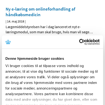
Ny e-læring om onlineforhandling af
håndkøbsmedicin
|
14. maj 2018
|
Lægemiddelstyrelsen har i dag lanceret et nyt e-
læringsmodul, som man skal bruge, hvis man vil søge
…
Bevilling til Galten Apotek
|
14. maj 2018
|
Lægemiddelstyrelsen har den 8. maj 2018 meddelt Mikkel
Denne hjemmeside bruger cookies
Aastrup Nørreslet bevilling til at drive Galten Apotek.
Vi bruger cookies til at tilpasse vores indhold og
annoncer, til at vise dig funktioner til sociale medier og til
Bevilling til Skovlunde Apotek
at analysere vores trafik. Vi deler også oplysninger om
|
9. maj 2018
|
din brug af vores hjemmeside med vores partnere inden
Lægemiddelstyrelsen har den 1. maj 2018 meddelt Jacob
for sociale medier, annonceringspartnere og
Lenau bevilling til at drive Skovlunde Apotek.
analysepartnere. Vores partnere kan kombinere disse
data med andre oplysninger, du har givet dem, eller som
Ledig bevilling til Brædstrup Apotek