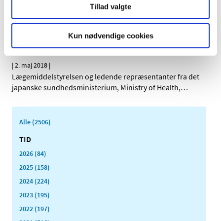
Medicintilskudsnævnet er i gang med at revurdere
Tillad valgte
tilskudsstatus for medicin mod forstørret prostata og
…
Kun nødvendige cookies
Dansk-japansk samarbejde om bedre brug af
sundhedsdata
|
2. maj 2018
|
Lægemiddelstyrelsen og ledende repræsentanter fra det
japanske sundhedsministerium, Ministry of Health,
…
Alle (2506)
TID
2026 (84)
2025 (158)
2024 (224)
2023 (195)
2022 (197)