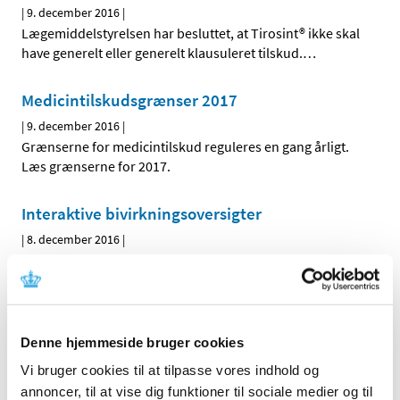
|
9. december 2016
|
Lægemiddelstyrelsen har besluttet, at Tirosint® ikke skal
have generelt eller generelt klausuleret tilskud.
…
Medicintilskudsgrænser 2017
|
9. december 2016
|
Grænserne for medicintilskud reguleres en gang årligt.
Læs grænserne for 2017.
Interaktive bivirkningsoversigter
|
8. december 2016
|
Lægemiddelstyrelsen har lanceret et nyt webbaseret
redskab, der giver forskere og andre interesserede
…
Høringssvar om tilskudsstatus for medicin
Denne hjemmeside bruger cookies
mod migræne og medicin i andre dele af ATC-
gruppe N
Vi bruger cookies til at tilpasse vores indhold og
annoncer, til at vise dig funktioner til sociale medier og til
|
8. december 2016
|