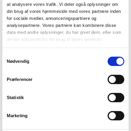
at analysere vores trafik. Vi deler også oplysninger om
Medicintilskudsnævnets forslag til fremtidig
din brug af vores hjemmeside med vores partnere inden
tilskudsstatus for medicin i nogle undergrupper i
…
for sociale medier, annonceringspartnere og
analysepartnere. Vores partnere kan kombinere disse
Udfasning af NeeS som format ved ansøgning
data med andre oplysninger, du har givet dem, eller som
om markedsføringstilladelse til lægemidler
de har indsamlet fra din brug af deres tjenester.
|
6. december 2016
|
På baggrund af et stigende antal forespørgsler ønsker
Samtykkevalg
Lægemiddelstyrelsen at fremhæve planen for afvikling
…
Nødvendig
Sådan virker HPV-vaccinen
Præferencer
|
2. december 2016
|
Lægemiddelstyrelsen har lavet en ny lille videografik om
HPV-vaccinens effekt.
Statistik
Konkretisering af samarbejdet med Mexico
Marketing
|
1. december 2016
|
Lægemiddelstyrelsens direktør Thomas Senderovitz har
netop afsluttet et vellykket besøg hos den mexicanske
…