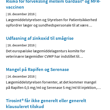
Risiko for forveksling mellem Gardasil® og MFR-
vaccinen
|
16. december 2016
|
Lægemiddelstyrelsen og Styrelsen for Patientsikkerhed
opfordrer læger og sundhedspersonale til at være
…
Udfasning af zinkoxid til smågrise
|
16. december 2016
|
Det europæiske lægemiddelagenturs komite for
veterinære lægemidler CVMP har indstillet til
…
Mangel på Rapifen og Serenase
|
14. december 2016
|
Lægemiddelstyrelsen forventer, at det kommer mangel
på Rapifen 0,5 mg/ml og Serenase 5 mg/ml til injektion,
…
Tirosint® får ikke generelt eller generelt
klausuleret tilskud