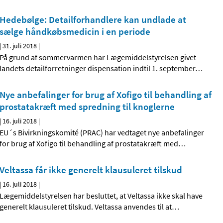
Hedebølge: Detailforhandlere kan undlade at
sælge håndkøbsmedicin i en periode
|
31. juli 2018
|
På grund af sommervarmen har Lægemiddelstyrelsen givet
landets detailforretninger dispensation indtil 1. september
…
Nye anbefalinger for brug af Xofigo til behandling af
prostatakræft med spredning til knoglerne
|
16. juli 2018
|
EU´s Bivirkningskomité (PRAC) har vedtaget nye anbefalinger
for brug af Xofigo til behandling af prostatakræft med
…
Veltassa får ikke generelt klausuleret tilskud
|
16. juli 2018
|
Lægemiddelstyrelsen har besluttet, at Veltassa ikke skal have
generelt klausuleret tilskud. Veltassa anvendes til at
…