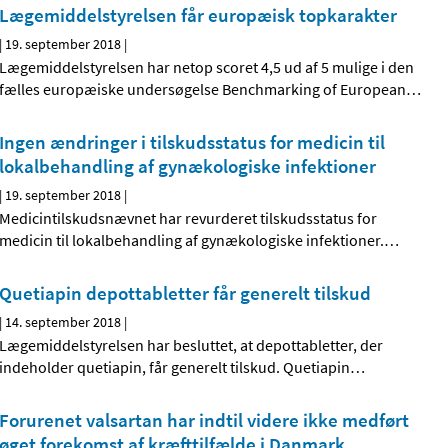
Lægemiddelstyrelsen får europæisk topkarakter
|
19. september 2018
|
Lægemiddelstyrelsen har netop scoret 4,5 ud af 5 mulige i den
fælles europæiske undersøgelse Benchmarking of European
…
Ingen ændringer i tilskudsstatus for medicin til
lokalbehandling af gynækologiske infektioner
|
19. september 2018
|
Medicintilskudsnævnet har revurderet tilskudsstatus for
medicin til lokalbehandling af gynækologiske infektioner.
…
Quetiapin depottabletter får generelt tilskud
|
14. september 2018
|
Lægemiddelstyrelsen har besluttet, at depottabletter, der
indeholder quetiapin, får generelt tilskud. Quetiapin
…
Forurenet valsartan har indtil videre ikke medført
øget forekomst af kræfttilfælde i Danmark