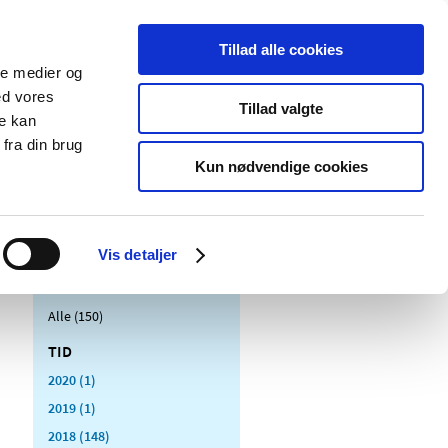
Tillad alle cookies
ale medier og
Udgivelser
Cookies
ed vores
Tillad valgte
re kan
dicinsk
Særlige
fra din brug
styr
produktområder
Kun nødvendige cookies
Vis detaljer
Alle (150)
TID
2020 (1)
2019 (1)
2018 (148)