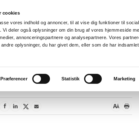
 cookies
passe vores indhold og annoncer, til at vise dig funktioner til soci
Nyheder
Om os
Kontakt
fik. Vi deler også oplysninger om din brug af vores hjemmeside m
 medier, annonceringspartnere og analysepartnere. Vores partne
 og
Tilskud og
Apoteker og salg af
Me
ndre oplysninger, du har givet dem, eller som de har indsamlet 
rmation
priser
medicin
ud
Præferencer
Statistik
Marketing
12. december 2017