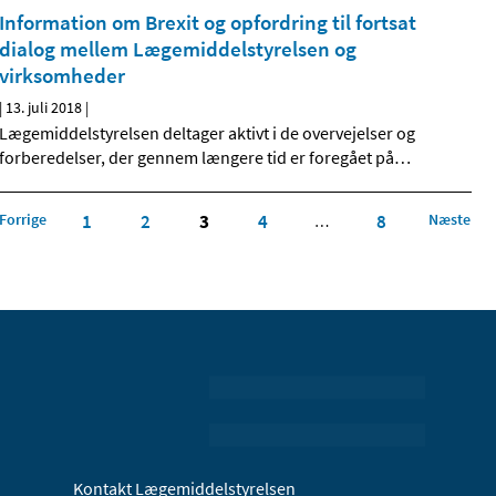
Information om Brexit og opfordring til fortsat
dialog mellem Lægemiddelstyrelsen og
virksomheder
|
13. juli 2018
|
Lægemiddelstyrelsen deltager aktivt i de overvejelser og
forberedelser, der gennem længere tid er foregået på
…
Forrige
1
2
3
4
8
Næste
…
Kontakt Lægemiddelstyrelsen