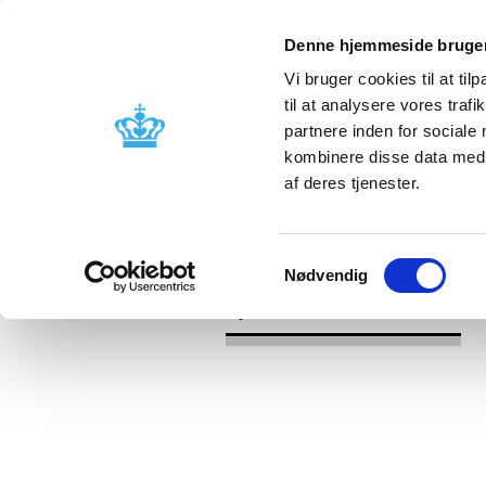
Denne hjemmeside bruger
Vi bruger cookies til at til
til at analysere vores tra
partnere inden for sociale
Godkendelse og
Bivirkninger
kombinere disse data med a
kontrol
produktinfo
af deres tjenester.
/
Nyheder
2018
Samtykkevalg
Nødvendig
Nyheder