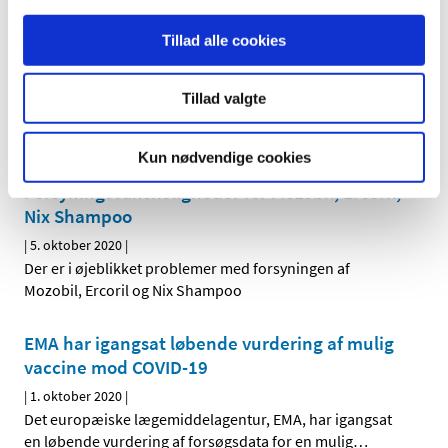
EMA: Åbenhed og videnskabelig
uafhængighed grundlag for godkendelse af
Tillad alle cookies
vacciner mod COVID-19 i EU
|
5. oktober 2020
|
Tillad valgte
Det europæiske medicinalagentur EMA har offentliggjort
en meddelelse om, agenturets høje standarder for
…
Kun nødvendige cookies
Forsyningsvanskeligheder for Mozobil, Ercoril,
Nix Shampoo
|
5. oktober 2020
|
Der er i øjeblikket problemer med forsyningen af
Mozobil, Ercoril og Nix Shampoo
EMA har igangsat løbende vurdering af mulig
vaccine mod COVID-19
|
1. oktober 2020
|
Det europæiske lægemiddelagentur, EMA, har igangsat
en løbende vurdering af forsøgsdata for en mulig
…