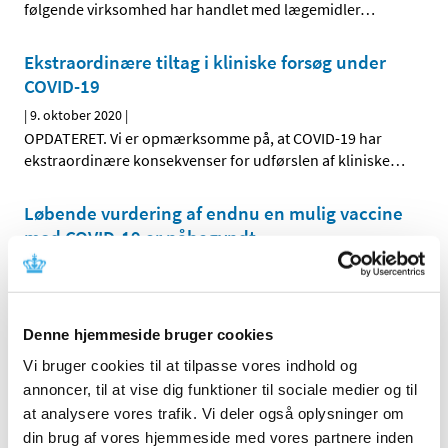
følgende virksomhed har handlet med lægemidler
…
Ekstraordinære tiltag i kliniske forsøg under
COVID-19
|
9. oktober 2020
|
OPDATERET. Vi er opmærksomme på, at COVID-19 har
ekstraordinære konsekvenser for udførslen af kliniske
…
Løbende vurdering af endnu en mulig vaccine
mod COVID-19 er påbegyndt
|
6. oktober 2020
|
En løbende vurdering af endnu en mulig vaccine mod
COVID-19 er nu påbegyndt i det europæiske
…
Denne hjemmeside bruger cookies
Lægemiddelstyrelsen sætter nu hårdere ind
Vi bruger cookies til at tilpasse vores indhold og
for at sikre offentliggørelse af resultater fra
annoncer, til at vise dig funktioner til sociale medier og til
kliniske forsøg
at analysere vores trafik. Vi deler også oplysninger om
din brug af vores hjemmeside med vores partnere inden
|
6. oktober 2020
|