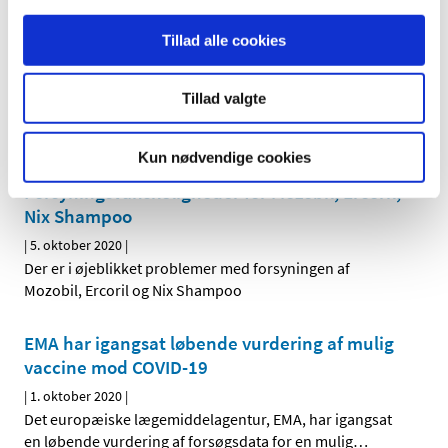
EMA: Åbenhed og videnskabelig
uafhængighed grundlag for godkendelse af
Tillad alle cookies
vacciner mod COVID-19 i EU
|
5. oktober 2020
|
Tillad valgte
Det europæiske medicinalagentur EMA har offentliggjort
en meddelelse om, agenturets høje standarder for
…
Kun nødvendige cookies
Forsyningsvanskeligheder for Mozobil, Ercoril,
Nix Shampoo
|
5. oktober 2020
|
Der er i øjeblikket problemer med forsyningen af
Mozobil, Ercoril og Nix Shampoo
EMA har igangsat løbende vurdering af mulig
vaccine mod COVID-19
|
1. oktober 2020
|
Det europæiske lægemiddelagentur, EMA, har igangsat
en løbende vurdering af forsøgsdata for en mulig
…