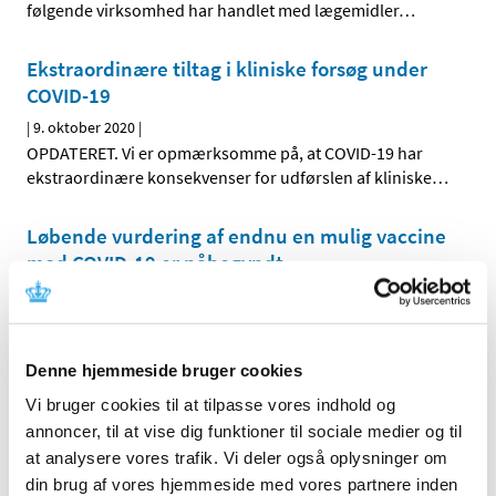
følgende virksomhed har handlet med lægemidler
…
Ekstraordinære tiltag i kliniske forsøg under
COVID-19
|
9. oktober 2020
|
OPDATERET. Vi er opmærksomme på, at COVID-19 har
ekstraordinære konsekvenser for udførslen af kliniske
…
Løbende vurdering af endnu en mulig vaccine
mod COVID-19 er påbegyndt
|
6. oktober 2020
|
En løbende vurdering af endnu en mulig vaccine mod
COVID-19 er nu påbegyndt i det europæiske
…
Denne hjemmeside bruger cookies
Lægemiddelstyrelsen sætter nu hårdere ind
Vi bruger cookies til at tilpasse vores indhold og
for at sikre offentliggørelse af resultater fra
annoncer, til at vise dig funktioner til sociale medier og til
kliniske forsøg
at analysere vores trafik. Vi deler også oplysninger om
din brug af vores hjemmeside med vores partnere inden
|
6. oktober 2020
|