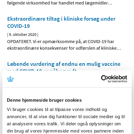
følgende virksomhed har handlet med lægemidler
…
Ekstraordinære tiltag i kliniske forsøg under
COVID-19
|
9. oktober 2020
|
OPDATERET. Vi er opmærksomme på, at COVID-19 har
ekstraordinære konsekvenser for udførslen af kliniske
…
Løbende vurdering af endnu en mulig vaccine
mod COVID-19 er påbegyndt
|
6. oktober 2020
|
En løbende vurdering af endnu en mulig vaccine mod
COVID-19 er nu påbegyndt i det europæiske
…
Denne hjemmeside bruger cookies
Lægemiddelstyrelsen sætter nu hårdere ind
Vi bruger cookies til at tilpasse vores indhold og
for at sikre offentliggørelse af resultater fra
annoncer, til at vise dig funktioner til sociale medier og til
kliniske forsøg
at analysere vores trafik. Vi deler også oplysninger om
din brug af vores hjemmeside med vores partnere inden
|
6. oktober 2020
|