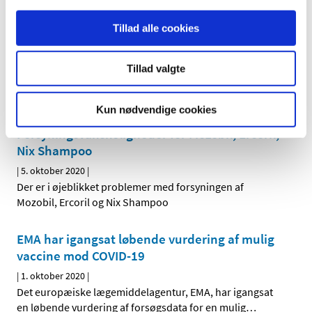
EMA: Åbenhed og videnskabelig
uafhængighed grundlag for godkendelse af
Tillad alle cookies
vacciner mod COVID-19 i EU
|
5. oktober 2020
|
Tillad valgte
Det europæiske medicinalagentur EMA har offentliggjort
en meddelelse om, agenturets høje standarder for
…
Kun nødvendige cookies
Forsyningsvanskeligheder for Mozobil, Ercoril,
Nix Shampoo
|
5. oktober 2020
|
Der er i øjeblikket problemer med forsyningen af
Mozobil, Ercoril og Nix Shampoo
EMA har igangsat løbende vurdering af mulig
vaccine mod COVID-19
|
1. oktober 2020
|
Det europæiske lægemiddelagentur, EMA, har igangsat
en løbende vurdering af forsøgsdata for en mulig
…