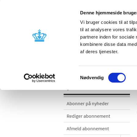
Denne hjemmeside bruger
Vi bruger cookies til at til
til at analysere vores tra
partnere inden for sociale
Godkendelse og
Bivirkninger
kombinere disse data med a
kontrol
produktinfo
af deres tjenester.
Nyheder
Samtykkevalg
Nødvendig
Nyheder
Abonner på nyheder
Rediger abonnement
Afmeld abonnement