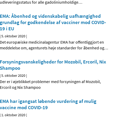
udleveringsstatus for alle gadoliniumholdige
…
EMA: Åbenhed og videnskabelig uafhængighed
grundlag for godkendelse af vacciner mod COVID-
19 i EU
|
5. oktober 2020
|
Det europæiske medicinalagentur EMA har offentliggjort en
meddelelse om, agenturets høje standarder for åbenhed og
…
Forsyningsvanskeligheder for Mozobil, Ercoril, Nix
Shampoo
|
5. oktober 2020
|
Der er i øjeblikket problemer med forsyningen af Mozobil,
Ercoril og Nix Shampoo
EMA har igangsat løbende vurdering af mulig
vaccine mod COVID-19
|
1. oktober 2020
|