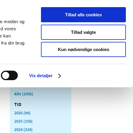
Tillad alle cookies
ale medier og
Udgivelser
Cookies
ed vores
Tillad valgte
re kan
dicinsk
Særlige
fra din brug
styr
produktområder
Kun nødvendige cookies
Vis detaljer
Alle (2506)
TID
2026 (84)
2025 (158)
2024 (224)