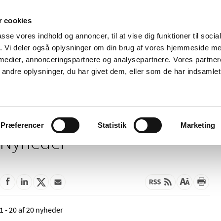
 cookies
passe vores indhold og annoncer, til at vise dig funktioner til soci
Nyheder
Om os
Kontakt
fik. Vi deler også oplysninger om din brug af vores hjemmeside m
 medier, annonceringspartnere og analysepartnere. Vores partne
 og
Tilskud og
Apoteker og salg af
Me
ndre oplysninger, du har givet dem, eller som de har indsamlet 
rmation
priser
medicin
ud
Præferencer
Statistik
Marketing
Nyheder
1 - 20 af 20 nyheder