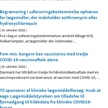
Begrænsning i udleveringsbestemmelse ophæves
for lægemidler, der indeholder azithromycin eller
hydroxychloroquin
|
19. oktober 2020
|
Fra i dag er udleveringsbestemmelsen ændret tilbage til B,
hvilket betyder, at lægemidler der indeholder
…
Fem mio. borgere kan vaccineres med tredje
COVID-19-vaccineaftale alene
|
16. oktober 2020
|
Danmark har tiltrådt en tredje forhåndsindkøbsaftale med en
vaccineproducent om leverancer af vacciner mod COVID-19,
…
Til sponsorer af kliniske lægemiddelforsøg: Husk at
søge Lægemiddelstyrelsen om tilladelse til
fjernadgang til kildedata fra kliniske COVID19-
forsøg