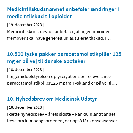
Medicintilskudsnævnet anbefaler ændringer i
medicintilskud til opioider
|
19. december 2023
|
Medicintilskudsnævnet anbefaler, at ingen opioider
fremover skal have generelt uklausuleret tilskud. I
…
10.500 tyske pakker paracetamol stikpiller 125
mg er på vej til danske apoteker
|
18. december 2023
|
Lægemiddelstyrelsen oplyser, at en større leverance
paracetamol stikpiller125 mg fra Tyskland er på vej til
…
10. Nyhedsbrev om Medicinsk Udstyr
|
18. december 2023
|
I dette nyhedsbrev – årets sidste – kan du blandt andet
læse om klimadagsordenen, der også får konsekvenser
…