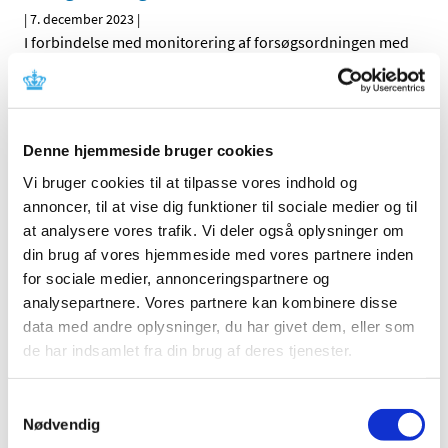
|
7. december 2023
|
I forbindelse med monitorering af forsøgsordningen med
medicinsk cannabis offentliggør Lægemiddelstyrelsen
…
Ændring af rapportering for visse
cannabisprodukter fra 1. januar 2024
Denne hjemmeside bruger cookies
|
6. december 2023
|
Vi bruger cookies til at tilpasse vores indhold og
FNs kontrolorgan, International Narcotics Control Board
annoncer, til at vise dig funktioner til sociale medier og til
(INCB) har besluttet at ændre på måden
…
at analysere vores trafik. Vi deler også oplysninger om
din brug af vores hjemmeside med vores partnere inden
Bevilling til at drive Kerteminde Apotek
for sociale medier, annonceringspartnere og
|
5. december 2023
|
analysepartnere. Vores partnere kan kombinere disse
Lægemiddelstyrelsen har den 24. november 2023
data med andre oplysninger, du har givet dem, eller som
meddelt, at Nanna Stauner får bevilling til at drive
…
de har indsamlet fra din brug af deres tjenester.
Fristen i 2023 for lægemiddelansøgninger og
Samtykkevalg
ansøgninger om kliniske lægemiddelforsøg er
Nødvendig
den 20. december 2023