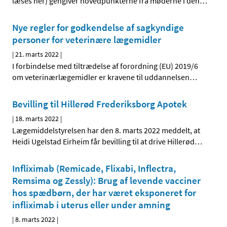
læses her) gengiver hovedpunkterne fra møderne i den
…
Nye regler for godkendelse af sagkyndige
personer for veterinære lægemidler
|
21. marts 2022
|
I forbindelse med tiltrædelse af forordning (EU) 2019/6
om veterinærlægemidler er kravene til uddannelsen
…
Bevilling til Hillerød Frederiksborg Apotek
|
18. marts 2022
|
Lægemiddelstyrelsen har den 8. marts 2022 meddelt, at
Heidi Ugelstad Eirheim får bevilling til at drive Hillerød
…
Infliximab (Remicade, Flixabi, Inflectra,
Remsima og Zessly): Brug af levende vacciner
hos spædbørn, der har været eksponeret for
infliximab i uterus eller under amning
|
8. marts 2022
|