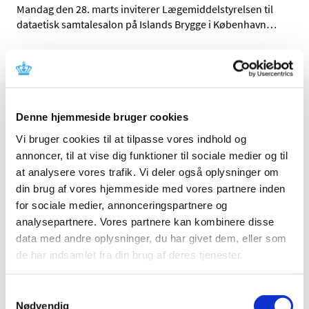
Mandag den 28. marts inviterer Lægemiddelstyrelsen til
dataetisk samtalesalon på Islands Brygge i København
…
COVID-19: Lægemiddelstyrelsen forlænger
igen den midlertidige praksis for anmeldelse
af apoteksindkøbspris til Medicinpriser for
Covid-19 vacciner
Denne hjemmeside bruger cookies
|
4. marts 2022
|
Vi bruger cookies til at tilpasse vores indhold og
Lægemiddelstyrelsen har besluttet igen at forlænge den
annoncer, til at vise dig funktioner til sociale medier og til
begrænsede periode, hvor det for Covid-19 vacciner
…
at analysere vores trafik. Vi deler også oplysninger om
din brug af vores hjemmeside med vores partnere inden
Lægemiddelstyrelsen giver på ny tilladelse til
for sociale medier, annonceringspartnere og
forhandling af håndkøbslægemidler i Bilka
analysepartnere. Vores partnere kan kombinere disse
Tilst
data med andre oplysninger, du har givet dem, eller som
|
3. marts 2022
|
de har indsamlet fra din brug af deres tjenester.
Med virkning fra den 2. marts 2022 har
Lægemiddelstyrelsen på ny givet tilladelse til
…
Samtykkevalg
Nødvendig