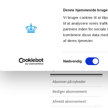
Denne hjemmeside bruger
Vi bruger cookies til at til
til at analysere vores tra
partnere inden for sociale
Godkendelse og
Bivirkninger
kombinere disse data med a
kontrol
produktinfo
af deres tjenester.
Nyheder
Samtykkevalg
Nødvendig
Nyheder
Abonner på nyheder
Rediger abonnement
Afmeld abonnement