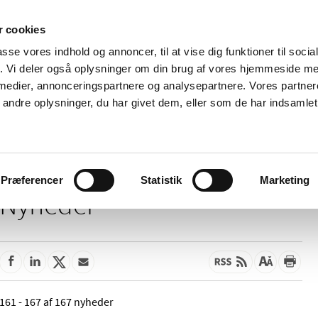
 cookies
passe vores indhold og annoncer, til at vise dig funktioner til soci
Nyheder
Om os
Kontakt
fik. Vi deler også oplysninger om din brug af vores hjemmeside m
 medier, annonceringspartnere og analysepartnere. Vores partne
 og
Tilskud og
Apoteker og salg af
Me
ndre oplysninger, du har givet dem, eller som de har indsamlet 
rmation
priser
medicin
ud
Præferencer
Statistik
Marketing
Nyheder
161 - 167 af 167 nyheder