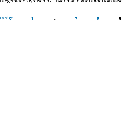
Laegemiddelstyrelsen.dk – hvor man blandt andet kan læse
…
Forrige
1
7
8
9
…