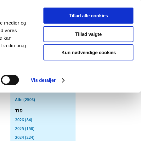
Tillad alle cookies
ale medier og
Udgivelser
Cookies
ed vores
Tillad valgte
re kan
dicinsk
Særlige
fra din brug
styr
produktområder
Kun nødvendige cookies
Vis detaljer
Alle (2506)
TID
2026 (84)
2025 (158)
2024 (224)