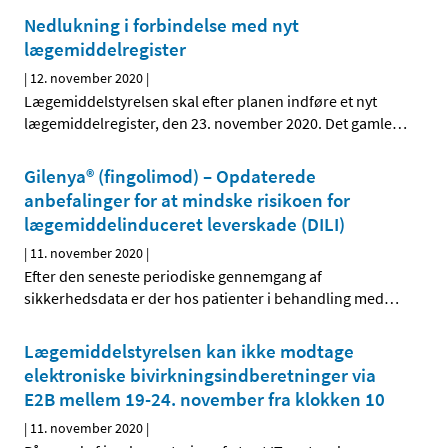
Nedlukning i forbindelse med nyt
lægemiddelregister
|
12. november 2020
|
Lægemiddelstyrelsen skal efter planen indføre et nyt
lægemiddelregister, den 23. november 2020. Det gamle
…
Gilenya® (fingolimod) – Opdaterede
anbefalinger for at mindske risikoen for
lægemiddelinduceret leverskade (DILI)
|
11. november 2020
|
Efter den seneste periodiske gennemgang af
sikkerhedsdata er der hos patienter i behandling med
…
Lægemiddelstyrelsen kan ikke modtage
elektroniske bivirkningsindberetninger via
E2B mellem 19-24. november fra klokken 10
|
11. november 2020
|