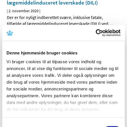
lægemiddelinduceret leverskade (DILI)
|
2. november 2020
|
Der er for nyligt indberettet svære, inklusive fatale,
tilfælde af lægemiddelinduceret leverskade (DILI) ved
…
Systemiske og inhalerede fluoroquinoloner:
risiko for hjerteklapinsufficiens
Denne hjemmeside bruger cookies
|
2. november 2020
|
Indehavere af markedsføringstilladelserne for
Vi bruger cookies til at tilpasse vores indhold og
fluoroquinolon-antibiotika vil gerne efter aftale med
…
annoncer, til at vise dig funktioner til sociale medier og til
at analysere vores trafik. Vi deler også oplysninger om
Global kampagne sætter endnu en gang fokus
din brug af vores hjemmeside med vores partnere inden
på bivirkninger og vigtigheden i at indberette
for sociale medier, annonceringspartnere og
formodede bivirkninger
analysepartnere. Vores partnere kan kombinere disse
data med andre oplysninger, du har givet dem, eller som
|
2. november 2020
|
de har indsamlet fra din brug af deres tjenester.
En international kampagne med særligt fokus på
indberetning af bivirkninger er netop skudt i gang. For
…
Samtykkevalg