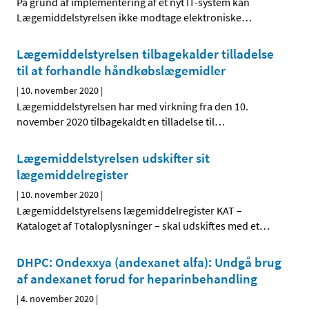
På grund af implementering af et nyt IT-system kan
Lægemiddelstyrelsen ikke modtage elektroniske
…
Lægemiddelstyrelsen tilbagekalder tilladelse
til at forhandle håndkøbslægemidler
|
10. november 2020
|
Lægemiddelstyrelsen har med virkning fra den 10.
november 2020 tilbagekaldt en tilladelse til
…
Lægemiddelstyrelsen udskifter sit
lægemiddelregister
|
10. november 2020
|
Lægemiddelstyrelsens lægemiddelregister KAT –
Kataloget af Totaloplysninger – skal udskiftes med et
…
DHPC: Ondexxya (andexanet alfa): Undgå brug
af andexanet forud for heparinbehandling
|
4. november 2020
|