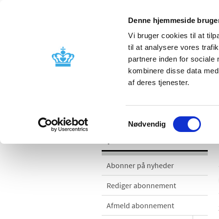
Denne hjemmeside bruger
Vi bruger cookies til at til
til at analysere vores tra
partnere inden for sociale
Godkendelse og
Bivirkninger
kombinere disse data med a
kontrol
produktinfo
af deres tjenester.
Nyheder
Samtykkevalg
Nødvendig
Nyheder
Abonner på nyheder
Rediger abonnement
Afmeld abonnement