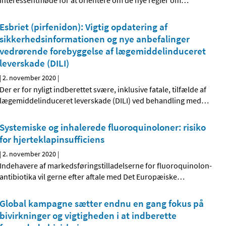
interessentmøde for at orientere om de nye regler om
…
Esbriet (pirfenidon): Vigtig opdatering af
sikkerhedsinformationen og nye anbefalinger
vedrørende forebyggelse af lægemiddelinduceret
leverskade (DILI)
|
2. november 2020
|
Der er for nyligt indberettet svære, inklusive fatale, tilfælde af
lægemiddelinduceret leverskade (DILI) ved behandling med
…
Systemiske og inhalerede fluoroquinoloner: risiko
for hjerteklapinsufficiens
|
2. november 2020
|
Indehavere af markedsføringstilladelserne for fluoroquinolon-
antibiotika vil gerne efter aftale med Det Europæiske
…
Global kampagne sætter endnu en gang fokus på
bivirkninger og vigtigheden i at indberette