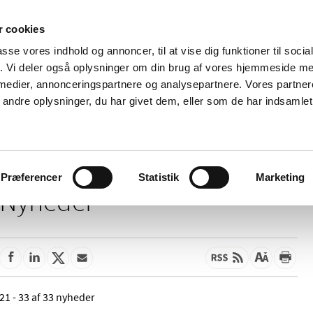
 cookies
passe vores indhold og annoncer, til at vise dig funktioner til soci
Nyheder
Om os
Kontakt
fik. Vi deler også oplysninger om din brug af vores hjemmeside m
 medier, annonceringspartnere og analysepartnere. Vores partne
 og
Tilskud og
Apoteker og salg af
Me
ndre oplysninger, du har givet dem, eller som de har indsamlet 
rmation
priser
medicin
ud
Præferencer
Statistik
Marketing
Nyheder
21 - 33 af 33 nyheder