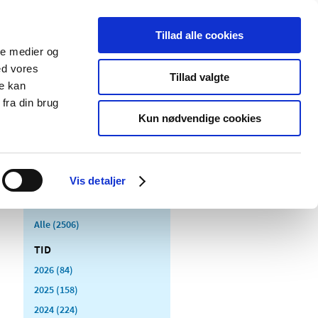
Tillad alle cookies
ale medier og
Udgivelser
Cookies
ed vores
Tillad valgte
re kan
dicinsk
Særlige
fra din brug
styr
produktområder
Kun nødvendige cookies
Vis detaljer
Alle (2506)
TID
2026 (84)
2025 (158)
2024 (224)