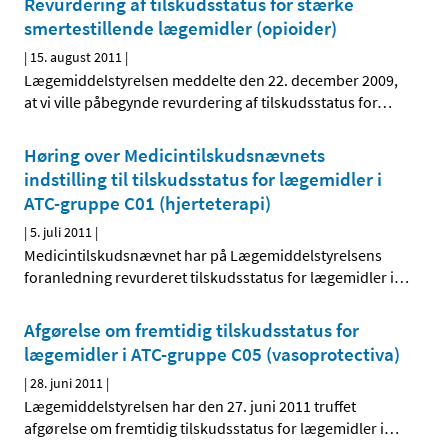
Revurdering af tilskudsstatus for stærke
smertestillende lægemidler (opioider)
|
15. august 2011
|
Lægemiddelstyrelsen meddelte den 22. december 2009,
at vi ville påbegynde revurdering af tilskudsstatus for
…
Høring over Medicintilskudsnævnets
indstilling til tilskudsstatus for lægemidler i
ATC-gruppe C01 (hjerteterapi)
|
5. juli 2011
|
Medicintilskudsnævnet har på Lægemiddelstyrelsens
foranledning revurderet tilskudsstatus for lægemidler i
…
Afgørelse om fremtidig tilskudsstatus for
lægemidler i ATC-gruppe C05 (vasoprotectiva)
|
28. juni 2011
|
Lægemiddelstyrelsen har den 27. juni 2011 truffet
afgørelse om fremtidig tilskudsstatus for lægemidler i
…