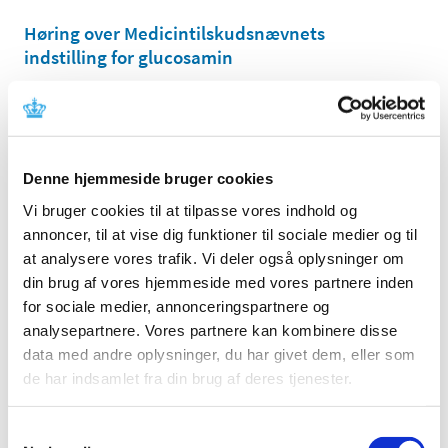
Høring over Medicintilskudsnævnets
indstilling for glucosamin
|
27. maj 2011
|
Medicintilskudsnævnet har revurderet tilskudsstatus for
lægemidler, der indeholder glucosamin. Lægemidlerne
…
Denne hjemmeside bruger cookies
Høring over Medicintilskudsnævnets
indstilling til tilskudsstatus for lægemidler til
Vi bruger cookies til at tilpasse vores indhold og
behandling af depression og angst
annoncer, til at vise dig funktioner til sociale medier og til
(lægemidler i ATC-gruppe N06A m.fl.)
at analysere vores trafik. Vi deler også oplysninger om
din brug af vores hjemmeside med vores partnere inden
|
6. maj 2011
|
for sociale medier, annonceringspartnere og
Medicintilskudsnævnet har på Lægemiddelstyrelsens
foranledning revurderet tilskudsstatus for lægemidler i
…
analysepartnere. Vores partnere kan kombinere disse
data med andre oplysninger, du har givet dem, eller som
de har indsamlet fra din brug af deres tjenester.
Lægemiddelstyrelsen indleder ad hoc
revurdering af tilskudsstatus for glucosamin
(M01AX05)
Samtykkevalg