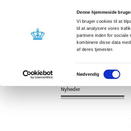
Mobil visning
Denne hjemmeside bruger
Vi bruger cookies til at til
til at analysere vores tra
partnere inden for sociale
Godkendelse og
Bivirkninger
kombinere disse data med a
kontrol
produktinfo
af deres tjenester.
Samtykkevalg
/
/
Nyheder
Kategori
Nyheder om 
Nødvendig
Nyheder