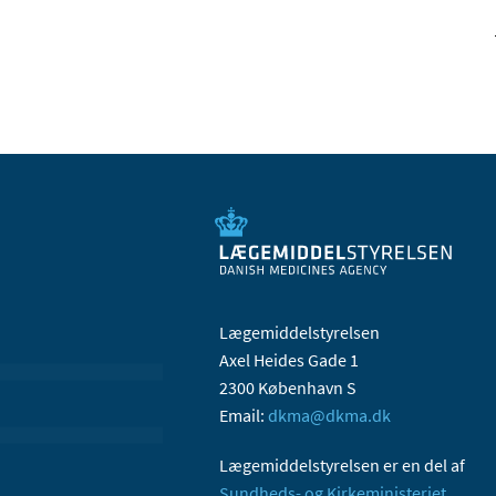
Lægemiddelstyrelsen
Axel Heides Gade 1
2300 København S
Email:
dkma@dkma.dk
Lægemiddelstyrelsen er en del af
Sundheds- og Kirkeministeriet.