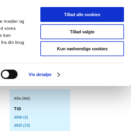
Tillad alle cookies
ale medier og
Udgivelser
Cookies
ed vores
Tillad valgte
re kan
dicinsk
Særlige
fra din brug
styr
produktområder
Kun nødvendige cookies
Vis detaljer
Alle (342)
TID
2026 (2)
2025 (13)