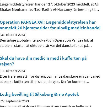
Lægemiddelstyrelsen har den 27. oktober 2023 meddelt, at Ali
Shaker Mouhammad-Taqi Radha Al-Hussainy får bevilling til
…
Operation PANGEA XVI: Lægemiddelstyrelsen har
anmeldt 26 hjemmesider for ulovlig medicinhandel
|
31. oktober 2023
|
Den årlige globale Interpol-aktion Operation Pangea løb af
stablen i starten af oktober. I år var det danske fokus på
…
Skal du have din medicin med i kufferten på
rejsen?
|
11. oktober 2023
|
Efterårsferien står for døren, og mange danskere er i gang med
at pakke kufferten til en udlandsrejse. Derfor kommer
…
Ledig bevilling til Silkeborg Ørne Apotek
|
27. september 2023
|
Bevillingen til at drive Silkeborg Ørne Apotek er ledig pr. 1.