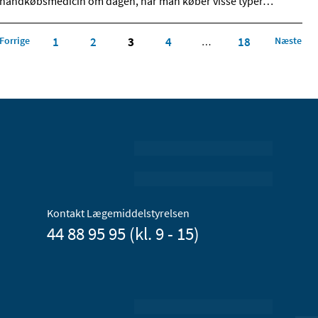
håndkøbsmedicin om dagen, når man køber visse typer
…
Forrige
1
2
3
4
18
Næste
…
Kontakt Lægemiddelstyrelsen
44 88 95 95 (kl. 9 - 15)