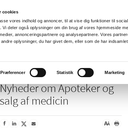
 cookies
passe vores indhold og annoncer, til at vise dig funktioner til soci
Nyheder
Om os
Kontakt
fik. Vi deler også oplysninger om din brug af vores hjemmeside m
 medier, annonceringspartnere og analysepartnere. Vores partne
 og
Tilskud og
Apoteker og salg af
Me
ndre oplysninger, du har givet dem, eller som de har indsamlet 
rmation
priser
medicin
ud
Apoteker og salg af medicin
Præferencer
Statistik
Marketing
Nyheder om Apoteker og
salg af medicin