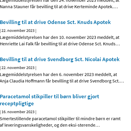
Lægemiddelstyrelsen har den 24. november 2023 meddelt, at
Nanna Stauner får bevilling til at drive Kerteminde Apotek.
…
Bevilling til at drive Odense Sct. Knuds Apotek
|
22. november 2023
|
Lægemiddelstyrelsen har den 10. november 2023 meddelt, at
Henriette Lai Falk får bevilling til at drive Odense Sct. Knuds
…
Bevilling til at drive Svendborg Sct. Nicolai Apotek
|
22. november 2023
|
Lægemiddelstyrelsen har den 6. november 2023 meddelt, at
Anja Claudia Hoffmann får bevilling til at drive Svendborg Sct.
…
Paracetamol stikpiller til børn bliver gjort
receptpligtige
|
16. november 2023
|
Smertestillende paracetamol stikpiller til mindre børn er ramt
af leveringsvanskeligheder, og den eksi-sterende
…