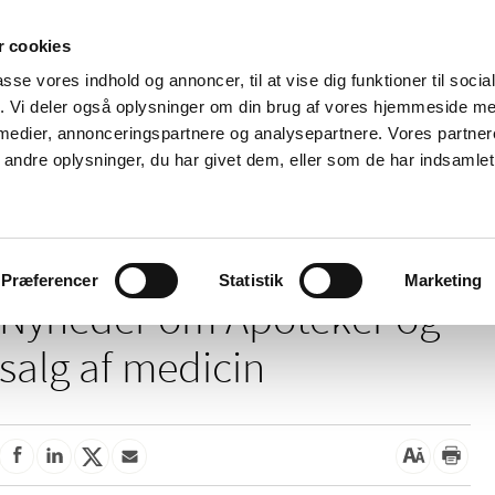
 cookies
passe vores indhold og annoncer, til at vise dig funktioner til soci
Nyheder
Om os
Kontakt
fik. Vi deler også oplysninger om din brug af vores hjemmeside m
 medier, annonceringspartnere og analysepartnere. Vores partne
 og
Tilskud og
Apoteker og salg af
Me
ndre oplysninger, du har givet dem, eller som de har indsamlet 
rmation
priser
medicin
ud
Apoteker og salg af medicin
Præferencer
Statistik
Marketing
Nyheder om Apoteker og
salg af medicin