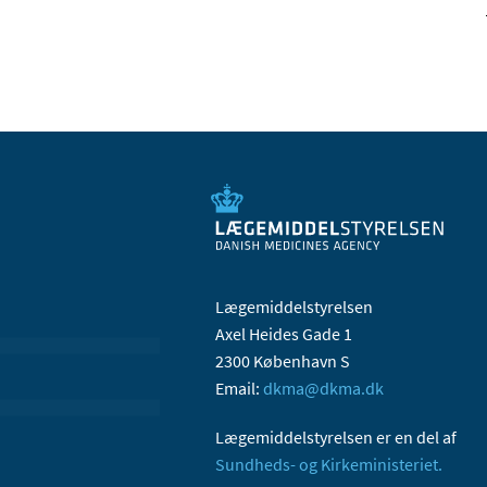
Lægemiddelstyrelsen
Axel Heides Gade 1
2300 København S
Email:
dkma@dkma.dk
Lægemiddelstyrelsen er en del af
Sundheds- og Kirkeministeriet.