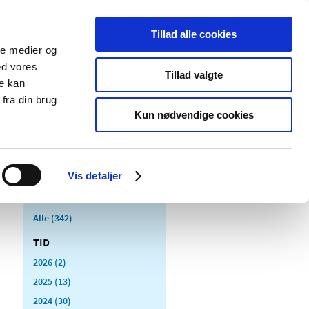
Tillad alle cookies
ale medier og
Udgivelser
Cookies
ed vores
Tillad valgte
re kan
dicinsk
Særlige
fra din brug
styr
produktområder
Kun nødvendige cookies
Vis detaljer
Alle (342)
TID
2026 (2)
2025 (13)
2024 (30)