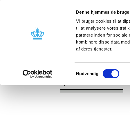
Denne hjemmeside bruger
Vi bruger cookies til at til
til at analysere vores tra
partnere inden for sociale
Godkendelse og
Bivirkninger
kombinere disse data med a
kontrol
produktinfo
af deres tjenester.
/
/
Nyheder
Kategori
Nyheder om 
Samtykkevalg
Nødvendig
Nyheder