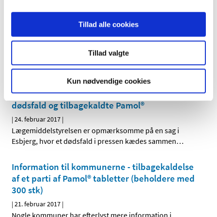
Lægemiddelstyrelsen har fundet sine nye
rådgivere til Rådet for
Tillad alle cookies
Lægemiddelovervågning
|
17. marts 2017
|
Tillad valgte
Lægemiddelstyrelsen har netop konstitueret 11 nye
medlemmer til Rådet for Lægemiddelovervågning, der
…
Kun nødvendige cookies
Information om mulig sammenhæng mellem
dødsfald og tilbagekaldte Pamol®
|
24. februar 2017
|
Lægemiddelstyrelsen er opmærksomme på en sag i
Esbjerg, hvor et dødsfald i pressen kædes sammen
…
Information til kommunerne - tilbagekaldelse
af et parti af Pamol® tabletter (beholdere med
300 stk)
|
21. februar 2017
|
Nogle kommuner har efterlyst mere information i