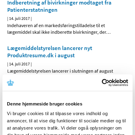
Indberetning af bivirkninger modtaget fra
Patienterstatningen
|
14. juli 2017
|
Indehaveren af en markedsføringstilladelse til et
lægemiddel skal ikke indberette bivirkninger, der
…
Lægemiddelstyrelsen lancerer nyt
Produktresume.dk i august
|
14. juli 2017
|
Lægemiddelstyrelsen lancerer i slutningen af august
måned en ny og optimeret udgave af hjemmesiden
…
Vurdering af dansk metaanalyse af
antidepressiv medicin
Denne hjemmeside bruger cookies
|
21. juni 2017
|
Vi bruger cookies til at tilpasse vores indhold og
Lægemiddelstyrelsen har lavet en vurdering af en meget
annoncer, til at vise dig funktioner til sociale medier og til
omtalt dansk metaanalyse fra Copenhagen Trial Unit
…
at analysere vores trafik. Vi deler også oplysninger om
din brug af vores hjemmeside med vores partnere inden