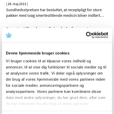
|
28. maj 2013
|
Sundhedsstyrelsen har besluttet, at receptpligt for store
pakker med svag smertestillende medicin bliver indført
…
Smertestillende medicin skal på recept
|
5. april 2013
|
Fremover kan man kun købe store pakker med svag
smertestillende medicin, hvis man har en recept fra
…
Denne hjemmeside bruger cookies
Vi bruger cookies til at tilpasse vores indhold og
Alle (162)
annoncer, til at vise dig funktioner til sociale medier og til
at analysere vores trafik. Vi deler også oplysninger om
TID
din brug af vores hjemmeside med vores partnere inden
2026 (5)
for sociale medier, annonceringspartnere og
2025 (8)
analysepartnere. Vores partnere kan kombinere disse
2024 (11)
data med andre oplysninger, du har givet dem, eller som
2023 (7)
de har indsamlet fra din brug af deres tjenester.
2022 (2)