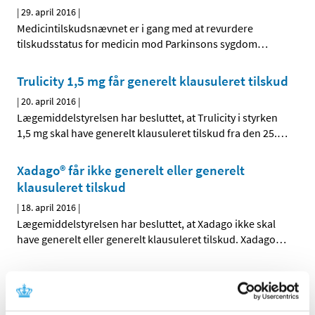
|
29. april 2016
|
Medicintilskudsnævnet er i gang med at revurdere
tilskudsstatus for medicin mod Parkinsons sygdom
…
Trulicity 1,5 mg får generelt klausuleret tilskud
|
20. april 2016
|
Lægemiddelstyrelsen har besluttet, at Trulicity i styrken
1,5 mg skal have generelt klausuleret tilskud fra den 25.
…
Xadago® får ikke generelt eller generelt
klausuleret tilskud
|
18. april 2016
|
Lægemiddelstyrelsen har besluttet, at Xadago ikke skal
have generelt eller generelt klausuleret tilskud. Xadago
…
Endelig indstilling til tilskudsstatus for
medicin mod demens
|
15. april 2016
|