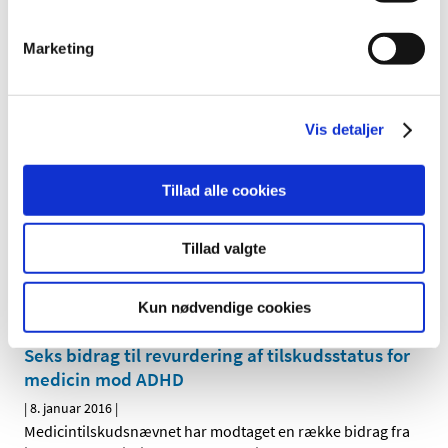
Lægemiddelstyrelsen har besluttet, at Lixiana skal have
generelt tilskud. Lixiana indeholder edoxaban og bliver
…
Marketing
Briviact® får generelt klausuleret tilskud
|
22. februar 2016
|
Lægemiddelstyrelsen har besluttet, at Briviact skal have
Vis detaljer
generelt klausuleret tilskud. Briviact indeholder
…
Tillad alle cookies
To bidrag til revurdering af tilskudsstatus for
medicin mod migræne
Tillad valgte
|
9. februar 2016
|
Medicintilskudsnævnet har modtaget to bidrag fra
interessenter til sine drøftelser af tilskudsstatus for
…
Kun nødvendige cookies
Seks bidrag til revurdering af tilskudsstatus for
medicin mod ADHD
|
8. januar 2016
|
Medicintilskudsnævnet har modtaget en række bidrag fra