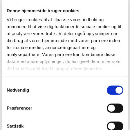
Medicintilskudsnævnet anbefaler, at den billigste medicin
Denne hjemmeside bruger cookies
mod demens får generelt klausuleret tilskud til
…
Vi bruger cookies til at tilpasse vores indhold og
annoncer, til at vise dig funktioner til sociale medier og til
Høring om forslag til tilskudsstatus for medicin
at analysere vores trafik. Vi deler også oplysninger om
mod ADHD
din brug af vores hjemmeside med vores partnere inden
|
8. april 2016
|
for sociale medier, annonceringspartnere og
Medicintilskudsnævnet er i gang med at revurdere
analysepartnere. Vores partnere kan kombinere disse
tilskudsstatus for medicin mod ADHD (ATC-gruppe
…
data med andre oplysninger, du har givet dem, eller som
de har indsamlet fra din brug af deres tjenester.
Høring om forslag til tilskudsstatus for medicin
mod migræne
Samtykkevalg
|
8. april 2016
|
Nødvendig
Medicintilskudsnævnet er i gang med at revurdere
tilskudsstatus for medicin mod migræne (ATC-gruppe
…
Præferencer
Lixiana® får generelt tilskud
|
17. marts 2016
|
Statistik