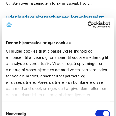
til listen over lægemidler i forsyningssvigt, hvor
…
Udenlandske alternativer ved forsyningssvigt;
nyt lægemiddel tilføjet listen (tetracyclin)
|
13. november 2024
|
Til medicinalvirksomheder: Der er tilføjet et lægemiddel
til listen over lægemidler i forsyningssvigt, hvor det
…
Denne hjemmeside bruger cookies
Vi bruger cookies til at tilpasse vores indhold og
Meddelelse til virksomheder om udenlandske
annoncer, til at vise dig funktioner til sociale medier og til
alternativer til § 29, stk. 2 - opdatering
at analysere vores trafik. Vi deler også oplysninger om
(metoprololsuccinat)
din brug af vores hjemmeside med vores partnere inden
for sociale medier, annonceringspartnere og
|
31. oktober 2024
|
Der er foretaget opdateringer i listen over markedsførte
analysepartnere. Vores partnere kan kombinere disse
lægemidler i forsyningssvigt, hvor
…
data med andre oplysninger, du har givet dem, eller som
de har indsamlet fra din brug af deres tjenester.
Udenlandske alternativer ved forsyningssvigt;
nyt lægemiddel tilføjet listen (d. 30. oktober)
Samtykkevalg
Nødvendig
|
30. oktober 2024
|