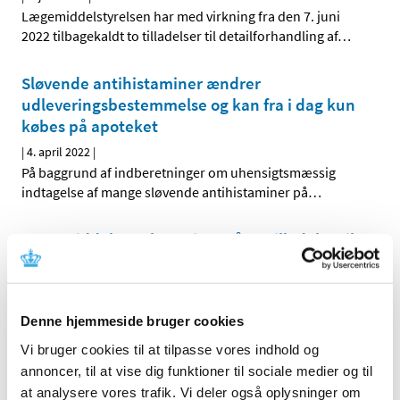
Lægemiddelstyrelsen har med virkning fra den 7. juni
2022 tilbagekaldt to tilladelser til detailforhandling af
…
Sløvende antihistaminer ændrer
udleveringsbestemmelse og kan fra i dag kun
købes på apoteket
|
4. april 2022
|
På baggrund af indberetninger om uhensigtsmæssig
indtagelse af mange sløvende antihistaminer på
…
Lægemiddelstyrelsen giver på ny tilladelse til
forhandling af håndkøbslægemidler i Bilka
Tilst
|
3. marts 2022
|
Denne hjemmeside bruger cookies
Med virkning fra den 2. marts 2022 har
Lægemiddelstyrelsen på ny givet tilladelse til
…
Vi bruger cookies til at tilpasse vores indhold og
annoncer, til at vise dig funktioner til sociale medier og til
at analysere vores trafik. Vi deler også oplysninger om
Lægemiddelstyrelsen tilbagekalder tilladelse