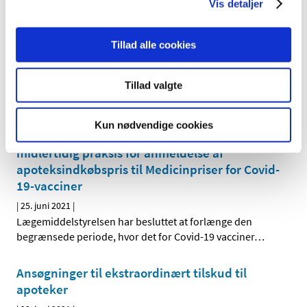
Vis detaljer
Tilbagekaldelse af tilladelse for salg af
Tillad alle cookies
håndkøbslægemidler for Mimers Kiosken
|
20. august 2021
|
Lægemiddelstyrelsen har med virkning fra den 19. august
Tillad valgte
2021 tilbagekaldt en tilladelse til detailforhandling af
…
Kun nødvendige cookies
COVID-19: Lægemiddelstyrelsen forlænger
midlertidig praksis for anmeldelse af
apoteksindkøbspris til Medicinpriser for Covid-
19-vacciner
|
25. juni 2021
|
Lægemiddelstyrelsen har besluttet at forlænge den
begrænsede periode, hvor det for Covid-19 vacciner
…
Ansøgninger til ekstraordinært tilskud til
apoteker