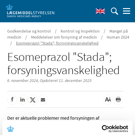
/
/
Godkendelse og kontrol
Kontrol og inspektion
Mangel på
/
/
medicin
Meddelelser om forsyning af medicin
Human 2024
/
Esomeprazol "Stada"; forsyningsvanskelighed
Esomeprazol "Stada";
forsyningsvanskelighed
6. november 2024,
Opdateret 11. december 2025
Der er aktuelle problemer med forsyningen af
Esomeprazol "Stada" 40 mg pulver til
injektions-/infusionsvæske, opløsning fra Stada Nordic