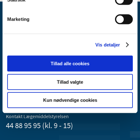
Marketing
Vis detaljer
Lægemiddelstyrelsen
Axel Heides Gade 1
Tillad alle cookies
2300 København S
Email:
dkma@dkma.dk
Tillad valgte
Lægemiddelstyrelsen er en del af
Sundheds- og Kirkeministeriet.
Kun nødvendige cookies
Kontakt Lægemiddelstyrelsen
44 88 95 95 (kl. 9 - 15)