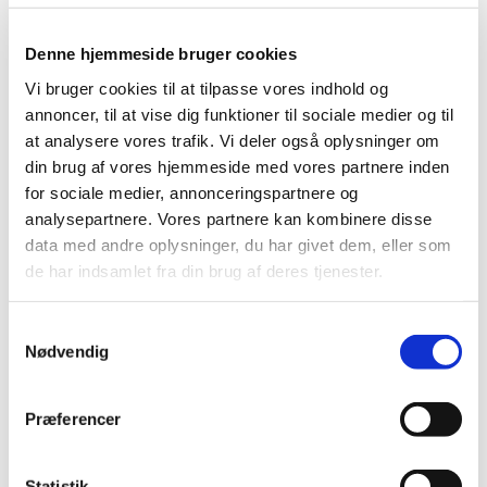
ApS.
Produkt:
Esomeprazol "Stada" 40 mg pulver til
Denne hjemmeside bruger cookies
injektions-/infusionsvæske, opløsning
Vi bruger cookies til at tilpasse vores indhold og
annoncer, til at vise dig funktioner til sociale medier og til
Aktivt stof:
Esomeprazol
at analysere vores trafik. Vi deler også oplysninger om
ATC-kode:
A02BC05
din brug af vores hjemmeside med vores partnere inden
for sociale medier, annonceringspartnere og
Forventet periode:
Midt oktober 2024 - slut januar 2026
analysepartnere. Vores partnere kan kombinere disse
Årsag:
Forsinkelser hos fremstiller
data med andre oplysninger, du har givet dem, eller som
de har indsamlet fra din brug af deres tjenester.
Virksomhed:
Stada Nordic ApS
Spørgsmål om aktuel status skal stilles til virksomheden.
Samtykkevalg
Nødvendig
Gå til Lægemiddelstyrelsens
Meddelelser om forsyning af
medicin
.
Præferencer
Statistik