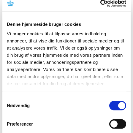
Der er aktuelle problemer med forsyningen af
Levodopa/Benserazid "Teva" 50+12,5 mg kapsler, hårde
fra Teva Denmark A/S.
Denne hjemmeside bruger cookies
Produkt:
Levodopa/Benserazid "Teva" 50+12,5 mg
kapsler, hårde
Vi bruger cookies til at tilpasse vores indhold og
annoncer, til at vise dig funktioner til sociale medier og til
Aktivt stof:
Benserazid (benserazidhydrochlorid),
at analysere vores trafik. Vi deler også oplysninger om
levodopa
din brug af vores hjemmeside med vores partnere inden
ATC-kode:
N04BA02
for sociale medier, annonceringspartnere og
analysepartnere. Vores partnere kan kombinere disse
Forventet periode:
Midt juli - midt oktober 2025
data med andre oplysninger, du har givet dem, eller som
de har indsamlet fra din brug af deres tjenester.
Årsag:
Øget salg/efterspørgsel
Virksomhed:
Teva Denmark A/S
Samtykkevalg
Nødvendig
Spørgsmål om aktuel status skal stilles til virksomheden.
Gå til Lægemiddelstyrelsens
Meddelelser om forsyning af
Præferencer
medicin