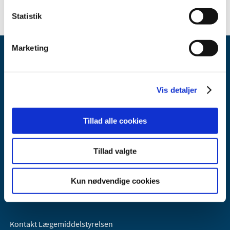
Statistik
Marketing
Vis detaljer
Lægemiddelstyrelsen
Tillad alle cookies
Axel Heides Gade 1
2300 København S
Tillad valgte
Email:
dkma@dkma.dk
Lægemiddelstyrelsen er en del af
Kun nødvendige cookies
Sundheds- og Kirkeministeriet.
Kontakt Lægemiddelstyrelsen