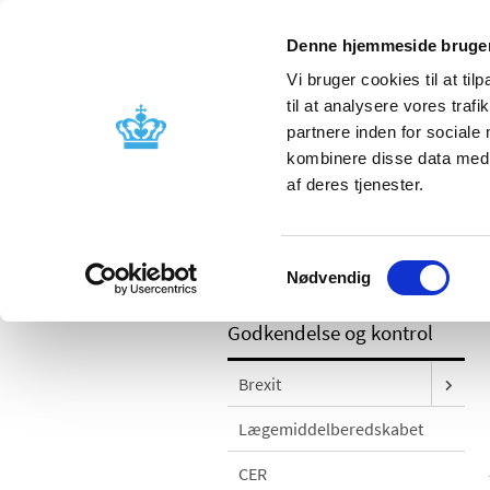
Denne hjemmeside bruger
Vi bruger cookies til at til
til at analysere vores tra
partnere inden for sociale
Godkendelse og
Bivirkninger
kombinere disse data med a
kontrol
produktinfo
af deres tjenester.
/
Godkendelse og kontrol
Kontrol og
Samtykkevalg
"KRKA" 300 mg depottabletter; forsynin
Nødvendig
Godkendelse og kontrol
Brexit
Lægemiddelberedskabet
CER