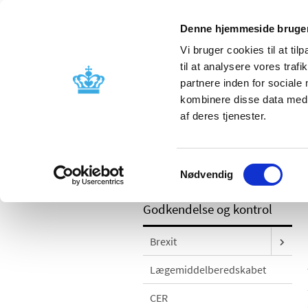
Denne hjemmeside bruger
Vi bruger cookies til at til
til at analysere vores tra
partnere inden for sociale
Godkendelse og
Bivirkninger
kombinere disse data med a
kontrol
produktinfo
af deres tjenester.
/
Godkendelse og kontrol
Kontrol og
Samtykkevalg
mg/ml; forsyningsvanskelighed
Nødvendig
Godkendelse og kontrol
Brexit
Lægemiddelberedskabet
CER