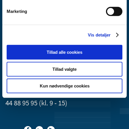
Marketing
Lægemiddelstyrelsen
Vis detaljer
Axel Heides Gade 1
2300 København S
Tillad alle cookies
Email:
dkma@dkma.dk
Tillad valgte
Lægemiddelstyrelsen er en del af
Sundheds- og Kirkeministeriet.
Kun nødvendige cookies
Kontakt Lægemiddelstyrelsen
44 88 95 95 (kl. 9 - 15)