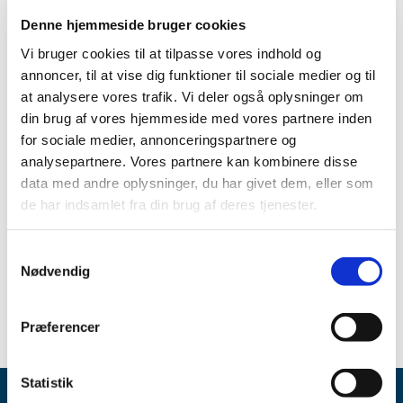
Produkt:
Toctino 30 mg kapsler, bløde
Denne hjemmeside bruger cookies
Aktivt stof:
Alitretinoin
Vi bruger cookies til at tilpasse vores indhold og
ATC-kode:
D11AH04
annoncer, til at vise dig funktioner til sociale medier og til
at analysere vores trafik. Vi deler også oplysninger om
Forventet periode:
Midt december 2022 - start februar
din brug af vores hjemmeside med vores partnere inden
2023
for sociale medier, annonceringspartnere og
Årsag:
Forsinkelser hos fremstiller
analysepartnere. Vores partnere kan kombinere disse
data med andre oplysninger, du har givet dem, eller som
Virksomhed:
GlaxoSmithKline Pharma A/S
de har indsamlet fra din brug af deres tjenester.
Spørgsmål om aktuel status skal stilles til virksomheden.
Samtykkevalg
Gå til Lægemiddelstyrelsens
Meddelelser om forsyning af
Nødvendig
medicin
Præferencer
Statistik