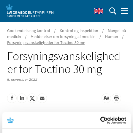
/
/
Godkendelse og kontrol
Kontrol og inspektion
Mangel på
/
/
/
medicin
Meddelelser om forsyning af medicin
Human
Forsyningsvanskeligheder for Toctino 30 mg
Forsyningsvanskelighed
er for Toctino 30 mg
8. november 2022
Der er kommende problemer med forsyningen af Toctino
30 mg kapsler, bløde fra GlaxoSmithKline Pharma A/S