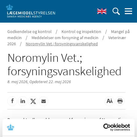
/
/
Godkendelse og kontrol
Kontrol og inspektion
Mangel på
/
/
medicin
Meddelelser om forsyning af medicin
Veterinær
/
2026
Noromylin Vet.; forsyningsvanskelighed
Noromylin Vet.;
forsyningsvanskelighed
8. maj 2026,
Opdateret 22. maj 2026
Der er aktuelle problemer med forsyningen af Noromylin
Vet. 100 mg/ml injektionsvæske, opløsning fra ScanVet
Animal Health A/S.