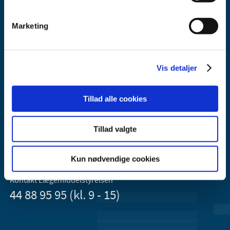
Marketing
Vis detaljer
Lægemiddelstyrelsen
Axel Heides Gade 1
Tillad alle cookies
2300 København S
Email:
dkma@dkma.dk
Tillad valgte
Lægemiddelstyrelsen er en del af
Sundheds- og Kirkeministeriet.
Kun nødvendige cookies
Kontakt Lægemiddelstyrelsen
44 88 95 95 (kl. 9 - 15)