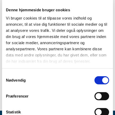
Produkt:
Noromylin Vet. 100 mg/ml injektionsvæske,
Denne hjemmeside bruger cookies
opløsning
Vi bruger cookies til at tilpasse vores indhold og
Aktivt stof:
Lincomycin (Lincomycinhydrochlorid)
annoncer, til at vise dig funktioner til sociale medier og til
at analysere vores trafik. Vi deler også oplysninger om
ATC-kode:
QJ01FF02
din brug af vores hjemmeside med vores partnere inden
Forventet periode:
Start maj 2026 - ukendt
for sociale medier, annonceringspartnere og
analysepartnere. Vores partnere kan kombinere disse
Årsag:
Produktionsproblemer
data med andre oplysninger, du har givet dem, eller som
Virksomhed:
ScanVet Animal Health A/S
de har indsamlet fra din brug af deres tjenester.
Spørgsmål om aktuel status skal stilles til virksomheden.
Samtykkevalg
Gå til Lægemiddelstyrelsens
Meddelelser om forsyning af
Nødvendig
medicin.
Præferencer
Statistik