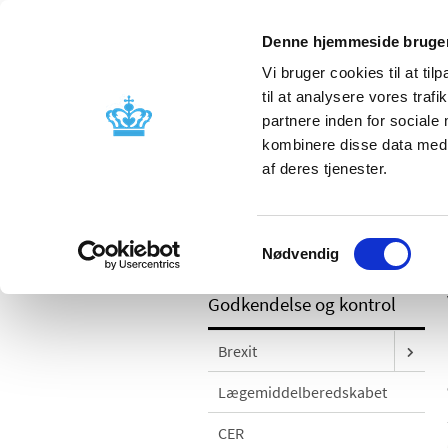
Denne hjemmeside bruger
Vi bruger cookies til at til
til at analysere vores tra
partnere inden for sociale
Godkendelse og
Bivirkninger
kombinere disse data med a
kontrol
produktinfo
af deres tjenester.
/
Godkendelse og kontrol
Kontrol og
Samtykkevalg
Vet.; forsyningsvanskelighed
Nødvendig
Godkendelse og kontrol
Brexit
Lægemiddelberedskabet
CER