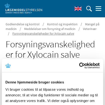
/
/
Godkendelse og kontrol
Kontrol og inspektion
Mangel på
/
/
medicin
Meddelelser om forsyning af medicin
Veterinær
/
Forsyningsvanskeligheder for Xylocain salve
Forsyningsvanskelighed
er for Xylocain salve
19. november 2021
Denne hjemmeside bruger cookies
Vi bruger cookies til at tilpasse vores indhold og
Der er i øjeblikket problemer med forsyningen af Xylocain
annoncer, til at vise dig funktioner til sociale medier og til
50 mg/g salve fra Aspen Nordic.
at analysere vores trafik. Vi deler også oplysninger om
Spørgsmål om aktuel status skal stilles til virksomheden.