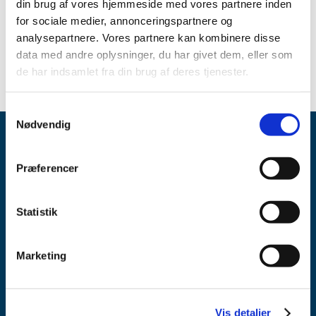
din brug af vores hjemmeside med vores partnere inden
for sociale medier, annonceringspartnere og
Se oversigten over aktuelle og kommende
analysepartnere. Vores partnere kan kombinere disse
forsyningsvanskeligheder
data med andre oplysninger, du har givet dem, eller som
de har indsamlet fra din brug af deres tjenester.
Samtykkevalg
Nødvendig
Præferencer
Statistik
Lægemiddelstyrelsen
Axel Heides Gade 1
Marketing
2300 København S
Email:
dkma@dkma.dk
Lægemiddelstyrelsen er en del af
Vis detaljer