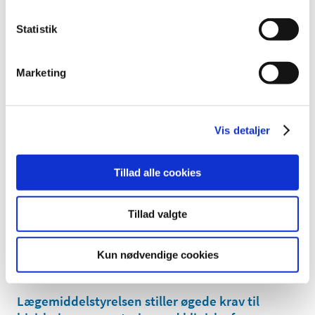
|
24. april 2020
|
Statistik
Klorokin og hydroxychloroquin kan potentielt forårsage
hjerterytmeproblemer, og disse kan forværres, hvis
…
Marketing
COVID-19: Lægemiddelstyrelsen vil igen
begynde at udføre fysiske inspektioner
|
22. april 2020
|
Vis detaljer
I forlængelse af den gradvise genåbning af samfundet
genoptager Lægemiddelstyrelsen de fysiske inspektione
Tillad alle cookies
Picato: EMA konkluderer, at risici overstiger
fordelene ved brugen
Tillad valgte
|
21. april 2020
|
EMAs bivirkningskomité, PRAC mener fortsat, at Picato
Kun nødvendige cookies
(ingenol mebutat), en gel til behandling af
…
Lægemiddelstyrelsen stiller øgede krav til