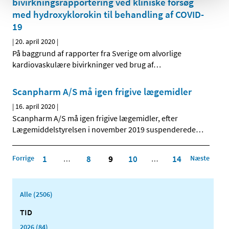
bivirkningsrapportering ved kliniske forsøg
med hydroxyklorokin til behandling af COVID-
19
|
20. april 2020
|
På baggrund af rapporter fra Sverige om alvorlige
kardiovaskulære bivirkninger ved brug af
…
Scanpharm A/S må igen frigive lægemidler
|
16. april 2020
|
Scanpharm A/S må igen frigive lægemidler, efter
Lægemiddelstyrelsen i november 2019 suspenderede
…
Forrige
1
8
9
10
14
Næste
…
…
Alle (2506)
TID
2026 (84)