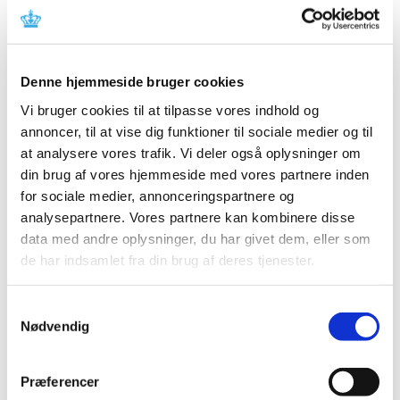
er udsat 1 år. Læs mere om udsættelsen af
…
Genoptagelse af rekruttering til forsøg, som
Denne hjemmeside bruger cookies
har været midlertidigt standset på grund af
COVID19
Vi bruger cookies til at tilpasse vores indhold og
annoncer, til at vise dig funktioner til sociale medier og til
|
27. april 2020
|
at analysere vores trafik. Vi deler også oplysninger om
Vi ønsker, at den kliniske forskning i Danmark kan
fortsætte i videst muligt omfang under det, som tyder
…
din brug af vores hjemmeside med vores partnere inden
for sociale medier, annonceringspartnere og
analysepartnere. Vores partnere kan kombinere disse
Nye europæiske regler for medicinsk udstyr
data med andre oplysninger, du har givet dem, eller som
udskydes et år
de har indsamlet fra din brug af deres tjenester.
|
24. april 2020
|
Forordning (EU) 2017/745 om medicinsk udstyr, som
skulle finde anvendelse fra den 26. maj 2020, udskydes
…
Samtykkevalg
Nødvendig
COVID-19: Information fra EMA med
påmindelse om risiko for alvorlige bivirkninger
Præferencer
ved klorokin og hydroxychloroquin