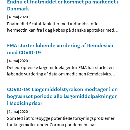
Endnu et fnatmiddel er kommet på markedet i
Danmark
|
4. maj 2020
|
Fnatmidlet Scatol-tabletter med indholdsstoffet
ivermectin kan fra i dag købes på danske apoteker med
…
EMA starter løbende vurdering af Remdesivir
mod COVID-19
|
4. maj 2020
|
Det europæiske lægemiddelagentur EMA har startet en
løbende vurdering af data om medicinen Remdesivirs
…
COVID-19: Lægemiddelstyrelsen medtager i en
begrænset periode alle lægemiddelpakninger
i Medicinpriser
|
1. maj 2020
|
Som led i at forebygge potentielle forsyningsproblemer
for lægemidler under Corona pandemien, har
…