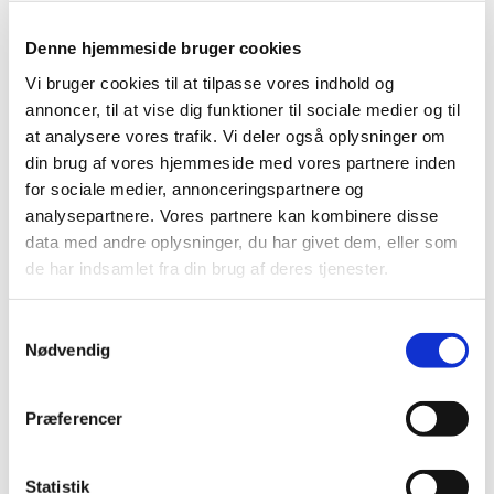
sparring
|
5. december 2022
|
Denne hjemmeside bruger cookies
I slutningen af november evaluerede
Lægemiddelstyrelsens Borgerråd sit foreløbige arbejde
…
Vi bruger cookies til at tilpasse vores indhold og
annoncer, til at vise dig funktioner til sociale medier og til
at analysere vores trafik. Vi deler også oplysninger om
Husk at fristen i 2022 for
din brug af vores hjemmeside med vores partnere inden
lægemiddelansøgninger og ansøgninger om
for sociale medier, annonceringspartnere og
kliniske lægemiddelforsøg er den 20.
analysepartnere. Vores partnere kan kombinere disse
december 2022
data med andre oplysninger, du har givet dem, eller som
|
2. december 2022
|
de har indsamlet fra din brug af deres tjenester.
Lægemiddelstyrelsen har lukket mellem jul og nytår, til og
med den 1. januar 2023. Ansøgninger om
…
Samtykkevalg
Nødvendig
Ansøgninger om udleveringstilladelser i
hverdagene omkring jul og nytår
Præferencer
|
2. december 2022
|
Lægemiddelstyrelsen holder lukket mellem jul og nytår,
til og med 1. januar 2023. Lægemiddelstyrelsen
…
Statistik