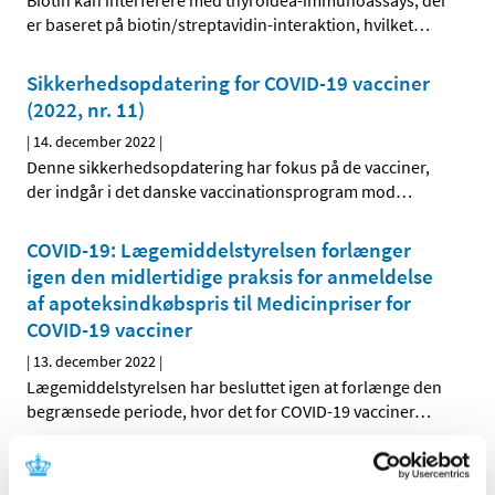
Biotin kan interferere med thyroidea-immunoassays, der
er baseret på biotin/streptavidin-interaktion, hvilket
…
Sikkerhedsopdatering for COVID-19 vacciner
(2022, nr. 11)
|
14. december 2022
|
Denne sikkerhedsopdatering har fokus på de vacciner,
der indgår i det danske vaccinationsprogram mod
…
COVID-19: Lægemiddelstyrelsen forlænger
igen den midlertidige praksis for anmeldelse
af apoteksindkøbspris til Medicinpriser for
COVID-19 vacciner
|
13. december 2022
|
Lægemiddelstyrelsen har besluttet igen at forlænge den
begrænsede periode, hvor det for COVID-19 vacciner
…
Lars Bo Nielsen: Borgerrådet giver os værdifuld