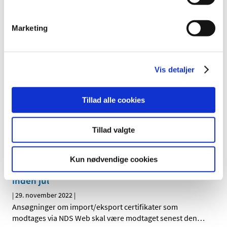
Opdatering af ansøgningsskemaer og guides
for fremstiller- og engrosforhandlertilladelser
Marketing
|
1. december 2022
|
Fra 1. januar 2023 ændres angivelse af ansvarlig leder,
kontrakttagere og kvalitetsansvarlig person på
…
Vis detaljer
Bevilling til at drive Frederiksberg Apotek
Tillad alle cookies
|
1. december 2022
|
Lægemiddelstyrelsen har den 25. november 2022
meddelt, at Siva Prasada Reddy Maddirala Venkata får
…
Tillad valgte
Ansøgningsfrister for udstedelse af certifikater
Kun nødvendige cookies
til import/eksport af euforiserende stoffer
inden jul
|
29. november 2022
|
Ansøgninger om import/eksport certifikater som
modtages via NDS Web skal være modtaget senest den
…