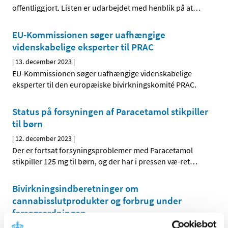
offentliggjort. Listen er udarbejdet med henblik på at
…
EU-Kommissionen søger uafhængige
videnskabelige eksperter til PRAC
|
13. december 2023
|
EU-Kommissionen søger uafhængige videnskabelige
eksperter til den europæiske bivirkningskomité PRAC.
Status på forsyningen af Paracetamol stikpiller
til børn
|
12. december 2023
|
Der er fortsat forsyningsproblemer med Paracetamol
stikpiller 125 mg til børn, og der har i pressen væ-ret
…
Bivirkningsindberetninger om
cannabisslutprodukter og forbrug under
forsøgsordningen
|
7. december 2023
|