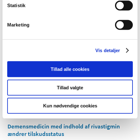
|
4. december 2023
|
Statistik
Lægemiddelstyrelsen har lukket mellem jul og nytår, til og
med den 1. januar 2024. Ansøgninger om
…
Marketing
Tabletter med indhold af folsyre får
klausuleret tilskud
|
4. december 2023
|
Vis detaljer
Den 11. december 2023 får tabletter med indhold af
folsyre generelt klausuleret tilskud. De har ikke tilskud i
…
Tillad alle cookies
Evaluering af den fælleseuropæiske indsats
mod covid-19
Tillad valgte
|
1. december 2023
|
En ny rapport evaluerer de europæiske
Kun nødvendige cookies
lægemiddelmyndigheders samarbejde under
…
Demensmedicin med indhold af rivastigmin
ændrer tilskudsstatus