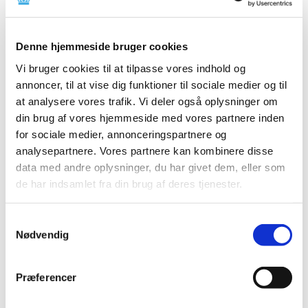
I forbindelse med monitorering af forsøgsordningen med
medicinsk cannabis offentliggør Lægemiddelstyrelsen
…
Denne hjemmeside bruger cookies
Ændring af rapportering for visse
Vi bruger cookies til at tilpasse vores indhold og
cannabisprodukter fra 1. januar 2024
annoncer, til at vise dig funktioner til sociale medier og til
at analysere vores trafik. Vi deler også oplysninger om
|
6. december 2023
|
din brug af vores hjemmeside med vores partnere inden
FNs kontrolorgan, International Narcotics Control Board
(INCB) har besluttet at ændre på måden
…
for sociale medier, annonceringspartnere og
analysepartnere. Vores partnere kan kombinere disse
data med andre oplysninger, du har givet dem, eller som
Bevilling til at drive Kerteminde Apotek
de har indsamlet fra din brug af deres tjenester.
|
5. december 2023
|
Lægemiddelstyrelsen har den 24. november 2023
meddelt, at Nanna Stauner får bevilling til at drive
…
Samtykkevalg
Nødvendig
Fristen i 2023 for lægemiddelansøgninger og
ansøgninger om kliniske lægemiddelforsøg er
Præferencer
den 20. december 2023