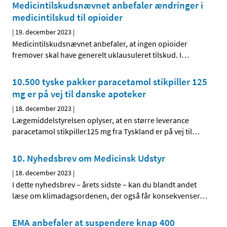
Medicintilskudsnævnet anbefaler ændringer i
medicintilskud til opioider
|
19. december 2023
|
Medicintilskudsnævnet anbefaler, at ingen opioider
fremover skal have generelt uklausuleret tilskud. I
…
10.500 tyske pakker paracetamol stikpiller 125
mg er på vej til danske apoteker
|
18. december 2023
|
Lægemiddelstyrelsen oplyser, at en større leverance
paracetamol stikpiller125 mg fra Tyskland er på vej til
…
10. Nyhedsbrev om Medicinsk Udstyr
|
18. december 2023
|
I dette nyhedsbrev – årets sidste – kan du blandt andet
læse om klimadagsordenen, der også får konsekvenser
…
EMA anbefaler at suspendere knap 400