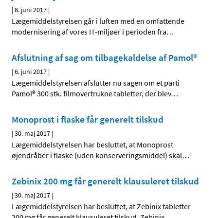
|
8. juni 2017
|
Lægemiddelstyrelsen går i luften med en omfattende
modernisering af vores IT-miljøer i perioden fra
…
Afslutning af sag om tilbagekaldelse af Pamol®
|
6. juni 2017
|
Lægemiddelstyrelsen afslutter nu sagen om et parti
Pamol® 300 stk. filmovertrukne tabletter, der blev
…
Monoprost i flaske får generelt tilskud
|
30. maj 2017
|
Lægemiddelstyrelsen har besluttet, at Monoprost
øjendråber i flaske (uden konserveringsmiddel) skal
…
Zebinix 200 mg får generelt klausuleret tilskud
|
30. maj 2017
|
Lægemiddelstyrelsen har besluttet, at Zebinix tabletter
200 mg får generelt klausuleret tilskud. Zebinix
…