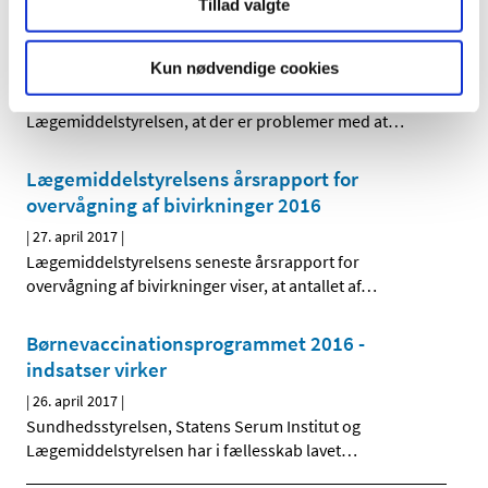
Tillad valgte
Forsyningsvanskeligheder på Antabus 400 mg
brusetabletter
Kun nødvendige cookies
|
2. maj 2017
|
Virksomheden Actavis A/S har meddelt
Lægemiddelstyrelsen, at der er problemer med at
…
Lægemiddelstyrelsens årsrapport for
overvågning af bivirkninger 2016
|
27. april 2017
|
Lægemiddelstyrelsens seneste årsrapport for
overvågning af bivirkninger viser, at antallet af
…
Børnevaccinationsprogram­met 2016 -
indsatser virker
|
26. april 2017
|
Sundhedsstyrelsen, Statens Serum Institut og
Lægemiddelstyrelsen har i fællesskab lavet
…