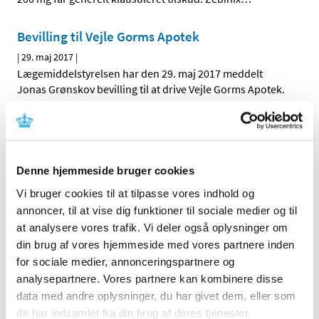
Bevilling til Vejle Gorms Apotek
|
29. maj 2017
|
Lægemiddelstyrelsen har den 29. maj 2017 meddelt
Jonas Grønskov bevilling til at drive Vejle Gorms Apotek.
Bevilling til Virum Apotek
|
29. maj 2017
|
Lægemiddelstyrelsen har den 29. maj 2017 meddelt Bent
Denne hjemmeside bruger cookies
Halling-Sørensen bevilling til at drive Virum Apotek.
Vi bruger cookies til at tilpasse vores indhold og
annoncer, til at vise dig funktioner til sociale medier og til
Årsrapport 2016 - Kliniske forsøg med
at analysere vores trafik. Vi deler også oplysninger om
lægemidler
din brug af vores hjemmeside med vores partnere inden
|
24. maj 2017
|
for sociale medier, annonceringspartnere og
Lægemiddelstyrelsen modtog sidste år 286 ansøgninger
analysepartnere. Vores partnere kan kombinere disse
om kliniske forsøg med lægemidler. Det er et lille fald i
…
data med andre oplysninger, du har givet dem, eller som
de har indsamlet fra din brug af deres tjenester.