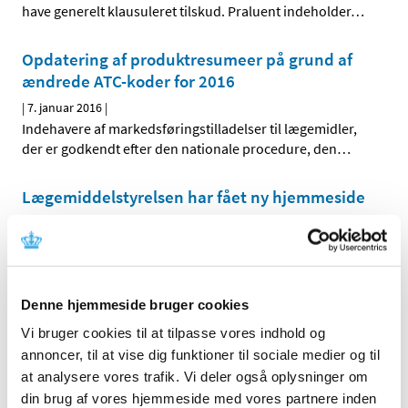
have generelt klausuleret tilskud. Praluent indeholder
…
Opdatering af produktresumeer på grund af
ændrede ATC-koder for 2016
|
7. januar 2016
|
Indehavere af markedsføringstilladelser til lægemidler,
der er godkendt efter den nationale procedure, den
…
Lægemiddelstyrelsen har fået ny hjemmeside
|
4. januar 2016
|
Lægemiddelstyrelsen har lanceret sin egen, nye
hjemmeside – Laegemiddelstyrelsen.dk – hvor man
…
Denne hjemmeside bruger cookies
Forrige
1
7
8
9
…
Vi bruger cookies til at tilpasse vores indhold og
annoncer, til at vise dig funktioner til sociale medier og til
at analysere vores trafik. Vi deler også oplysninger om
Alle (2506)
din brug af vores hjemmeside med vores partnere inden