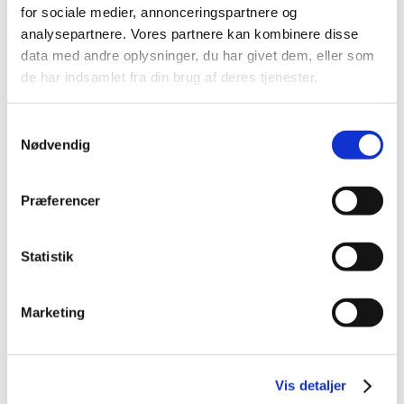
TID
for sociale medier, annonceringspartnere og
2026 (84)
analysepartnere. Vores partnere kan kombinere disse
2025 (158)
data med andre oplysninger, du har givet dem, eller som
de har indsamlet fra din brug af deres tjenester.
2024 (224)
2023 (195)
Samtykkevalg
2022 (197)
Nødvendig
2021 (516)
2020 (263)
Præferencer
2019 (159)
2018 (150)
Statistik
2017 (167)
2016 (167)
december (14)
Marketing
november (11)
oktober (13)
september (9)
Vis detaljer
august (15)