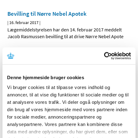
Bevilling til Nørre Nebel Apotek
|
16. februar 2017
|
Lægemiddelstyrelsen har den 14. februar 2017 meddelt
Jacob Rasmussen bevilling til at drive Nørre Nebel Apote
Ny Q&A til sponsorer af kliniske forsøg om
kontrakter med leverandører af elektroniske
systemer
|
10. februar 2017
|
Denne hjemmeside bruger cookies
EU-landenes Good Clinical Practice (GCP) inspektører har
Vi bruger cookies til at tilpasse vores indhold og
på baggrund af erfaringer fra inspektioner af kliniske
…
annoncer, til at vise dig funktioner til sociale medier og til
at analysere vores trafik. Vi deler også oplysninger om
Danmark går efter at få EMA til København
din brug af vores hjemmeside med vores partnere inden
|
8. februar 2017
|
for sociale medier, annonceringspartnere og
Regeringen har i dag meldt ud, at Danmark nu officielt
analysepartnere. Vores partnere kan kombinere disse
kandiderer til at få Det Europæiske
…
data med andre oplysninger, du har givet dem, eller som