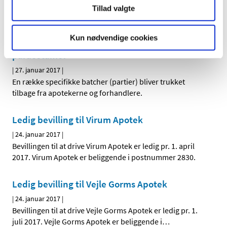
Fra onsdag d. 1. februar 2017 udvider vi åbningstiden i
Tillad valgte
Lægemiddelstyrelsen. Det betyder, at vores reception
…
Kun nødvendige cookies
Tilbagetrækning af visse produkter med
paracetamol
|
27. januar 2017
|
En række specifikke batcher (partier) bliver trukket
tilbage fra apotekerne og forhandlere.
Ledig bevilling til Virum Apotek
|
24. januar 2017
|
Bevillingen til at drive Virum Apotek er ledig pr. 1. april
2017. Virum Apotek er beliggende i postnummer 2830.
Ledig bevilling til Vejle Gorms Apotek
|
24. januar 2017
|
Bevillingen til at drive Vejle Gorms Apotek er ledig pr. 1.
juli 2017. Vejle Gorms Apotek er beliggende i
…