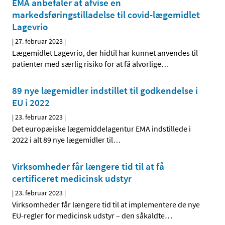
EMA anbefaler at afvise en
markedsføringstilladelse til covid-lægemidlet
Lagevrio
|
27. februar 2023
|
Lægemidlet Lagevrio, der hidtil har kunnet anvendes til
patienter med særlig risiko for at få alvorlige
…
89 nye lægemidler indstillet til godkendelse i
EU i 2022
|
23. februar 2023
|
Det europæiske lægemiddelagentur EMA indstillede i
2022 i alt 89 nye lægemidler til
…
Virksomheder får længere tid til at få
certificeret medicinsk udstyr
|
23. februar 2023
|
Virksomheder får længere tid til at implementere de nye
EU-regler for medicinsk udstyr – den såkaldte
…