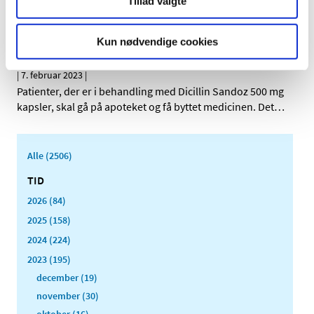
udviklingen af sikre og effektive lægemidler gennem
…
Tillad valgte
Antibiotikalægemidlet Dicillin fra firmaet
Kun nødvendige cookies
Sandoz tilbagekaldes
|
7. februar 2023
|
Patienter, der er i behandling med Dicillin Sandoz 500 mg
kapsler, skal gå på apoteket og få byttet medicinen. Det
…
Alle (2506)
TID
2026 (84)
2025 (158)
2024 (224)
2023 (195)
december (19)
november (30)