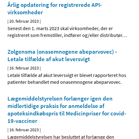
Årlig opdatering for registrerede API-
virksomheder
|
20. februar 2023
|
Senest den 1. marts 2023 skal virksomheder, der er
registreret som fremstiller, indfører og/eller distributør
…
Zolgensma (onasemnogene abeparvovec) -
Letale tilfælde af akut leversvigt
|
16. februar 2023
|
Letale tilfælde af akut leversvigt er blevet rapporteret hos
patienter behandlet med onasemnogene abeparvovec.
Lægemiddelstyrelsen forlænger igen den
midlertidige praksis for anmeldelse af
apoteksindkøbspris til Medicinpriser for covid-
19-vacciner
|
16. februar 2023
|
Lægemiddelstyrelsen har besluttet at forlænge den