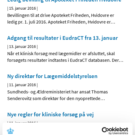
|
15. januar 2016
|
Bevillingen til at drive Apoteket Friheden, Hvidovre er
ledig pr. 1. juli 2016. Apoteket Friheden, Hvidovre er
…
Adgang til resultater i EudraCT fra 13. januar
|
13. januar 2016
|
Når et klinisk forsøg med lægemidler er afsluttet, skal
forsøgets resultater indtastes i EudraCT databasen. Der
…
Ny direktør for Lægemiddelstyrelsen
|
11. januar 2016
|
Sundheds- og Ældreministeriet har ansat Thomas
Senderovitz som direktør for den nyoprettede
…
Nye regler for kliniske forsøg på vej
|
11. januar 2016
|
Ny EU-forordning om kliniske forsøg med lægemidler er