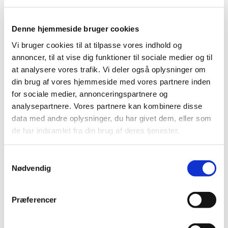
udsat til 2018.
Seks bidrag til revurdering af tilskudsstatus for
Denne hjemmeside bruger cookies
medicin mod ADHD
Vi bruger cookies til at tilpasse vores indhold og
|
8. januar 2016
|
annoncer, til at vise dig funktioner til sociale medier og til
Medicintilskudsnævnet har modtaget en række bidrag fra
at analysere vores trafik. Vi deler også oplysninger om
interessenter til sine drøftelser af tilskudsstatus for
…
din brug af vores hjemmeside med vores partnere inden
for sociale medier, annonceringspartnere og
Repatha® får ikke generelt klausuleret tilskud
analysepartnere. Vores partnere kan kombinere disse
data med andre oplysninger, du har givet dem, eller som
|
7. januar 2016
|
de har indsamlet fra din brug af deres tjenester.
Lægemiddelstyrelsen har besluttet, at Repatha ikke skal
have generelt klausuleret tilskud. Repatha indeholder
…
Samtykkevalg
Nødvendig
Praluent® får ikke generelt klausuleret tilskud
|
7. januar 2016
|
Lægemiddelstyrelsen har besluttet, at Praluent ikke skal
Præferencer
have generelt klausuleret tilskud. Praluent indeholder
…