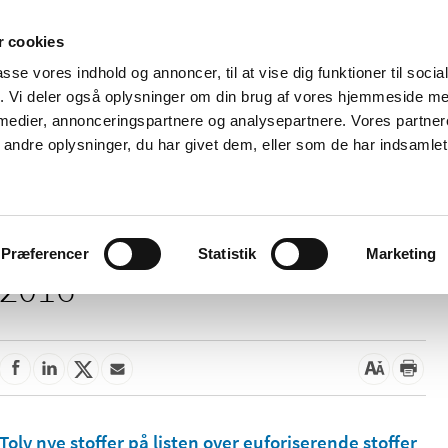
 cookies
passe vores indhold og annoncer, til at vise dig funktioner til soci
Nyheder
Om os
Kontakt
fik. Vi deler også oplysninger om din brug af vores hjemmeside m
 medier, annonceringspartnere og analysepartnere. Vores partne
 og
Tilskud og
Apoteker og salg af
Me
ndre oplysninger, du har givet dem, eller som de har indsamlet 
rmation
priser
medicin
ud
Præferencer
Statistik
Marketing
2016
Tolv nye stoffer på listen over euforiserende stoffer