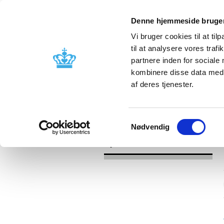
Denne hjemmeside bruger
Vi bruger cookies til at til
til at analysere vores tra
partnere inden for sociale
Godkendelse og
Bivirkninger
kombinere disse data med a
kontrol
produktinfo
af deres tjenester.
/
Nyheder
2016
Samtykkevalg
Nødvendig
Nyheder