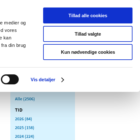
Tillad alle cookies
ale medier og
Udgivelser
Cookies
ed vores
Tillad valgte
re kan
dicinsk
Særlige
fra din brug
styr
produktområder
Kun nødvendige cookies
Vis detaljer
Alle (2506)
TID
2026 (84)
2025 (158)
2024 (224)