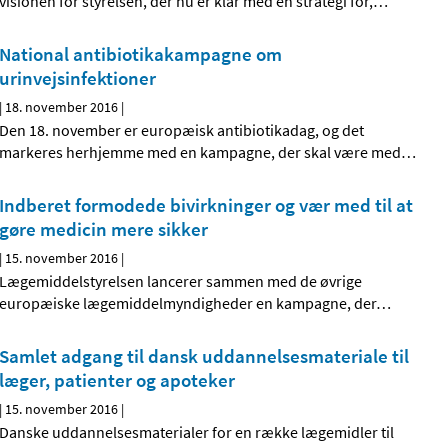
visionen for styrelsen, der nu er klar med en strategi for,
…
National antibiotikakampagne om
urinvejsinfektioner
|
18. november 2016
|
Den 18. november er europæisk antibiotikadag, og det
markeres herhjemme med en kampagne, der skal være med
…
Indberet formodede bivirkninger og vær med til at
gøre medicin mere sikker
|
15. november 2016
|
Lægemiddelstyrelsen lancerer sammen med de øvrige
europæiske lægemiddelmyndigheder en kampagne, der
…
Samlet adgang til dansk uddannelsesmateriale til
læger, patienter og apoteker
|
15. november 2016
|
Danske uddannelsesmaterialer for en række lægemidler til