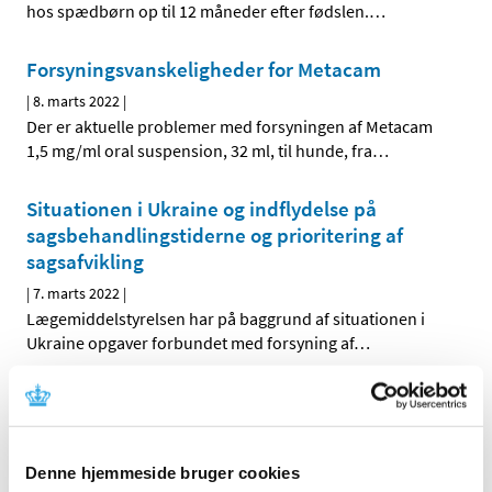
hos spædbørn op til 12 måneder efter fødslen.
…
Forsyningsvanskeligheder for Metacam
|
8. marts 2022
|
Der er aktuelle problemer med forsyningen af Metacam
1,5 mg/ml oral suspension, 32 ml, til hunde, fra
…
Situationen i Ukraine og indflydelse på
sagsbehandlingstiderne og prioritering af
sagsafvikling
|
7. marts 2022
|
Lægemiddelstyrelsen har på baggrund af situationen i
Ukraine opgaver forbundet med forsyning af
…
Vil du være med til at debattere etiske
standarder for brug af sundhedsdata?
|
7. marts 2022
|
Denne hjemmeside bruger cookies
Mandag den 28. marts inviterer Lægemiddelstyrelsen til