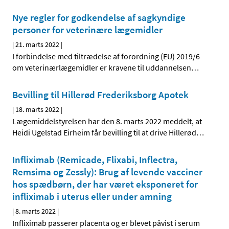
Nye regler for godkendelse af sagkyndige
personer for veterinære lægemidler
|
21. marts 2022
|
I forbindelse med tiltrædelse af forordning (EU) 2019/6
om veterinærlægemidler er kravene til uddannelsen
…
Bevilling til Hillerød Frederiksborg Apotek
|
18. marts 2022
|
Lægemiddelstyrelsen har den 8. marts 2022 meddelt, at
Heidi Ugelstad Eirheim får bevilling til at drive Hillerød
…
Infliximab (Remicade, Flixabi, Inflectra,
Remsima og Zessly): Brug af levende vacciner
hos spædbørn, der har været eksponeret for
infliximab i uterus eller under amning
|
8. marts 2022
|
Infliximab passerer placenta og er blevet påvist i serum