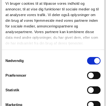
Vi bruger cookies til at tilpasse vores indhold og
dataetisk samtalesalon på Islands Brygge i København
…
annoncer, til at vise dig funktioner til sociale medier og til
at analysere vores trafik. Vi deler også oplysninger om
COVID-19: Lægemiddelstyrelsen forlænger
din brug af vores hjemmeside med vores partnere inden
igen den midlertidige praksis for anmeldelse
for sociale medier, annonceringspartnere og
af apoteksindkøbspris til Medicinpriser for
analysepartnere. Vores partnere kan kombinere disse
Covid-19 vacciner
data med andre oplysninger, du har givet dem, eller som
|
4. marts 2022
|
de har indsamlet fra din brug af deres tjenester.
Lægemiddelstyrelsen har besluttet igen at forlænge den
begrænsede periode, hvor det for Covid-19 vacciner
…
Samtykkevalg
Nødvendig
Lægemiddelstyrelsen giver på ny tilladelse til
forhandling af håndkøbslægemidler i Bilka
Tilst
Præferencer
|
3. marts 2022
|
Med virkning fra den 2. marts 2022 har
Statistik
Lægemiddelstyrelsen på ny givet tilladelse til
…
Stærkere rolle til EMA i EU’s kriseberedskab for
Marketing