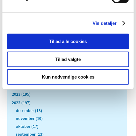
håndtering af lægemidler og medicinsk udstyr
|
2. marts 2022
|
Første marts træder den nye EU-forordning i kraft, som
Vis detaljer
øger beføjelserne til Det Europæiske
…
Tillad alle cookies
Alle (2506)
Tillad valgte
TID
2026 (84)
Kun nødvendige cookies
2025 (158)
2024 (224)
2023 (195)
2022 (197)
december (18)
november (19)
oktober (17)
september (13)